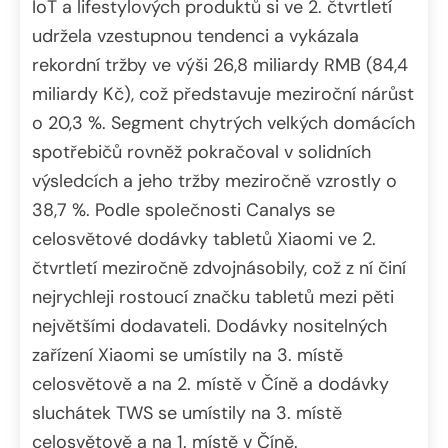
IoT a lifestylových produktů si ve 2. čtvrtletí
udržela vzestupnou tendenci a vykázala
rekordní tržby ve výši 26,8 miliardy RMB (84,4
miliardy Kč), což představuje meziroční nárůst
o 20,3 %. Segment chytrých velkých domácích
spotřebičů rovněž pokračoval v solidních
výsledcích a jeho tržby meziročně vzrostly o
38,7 %. Podle společnosti Canalys se
celosvětové dodávky tabletů Xiaomi ve 2.
čtvrtletí meziročně zdvojnásobily, což z ní činí
nejrychleji rostoucí značku tabletů mezi pěti
největšími dodavateli. Dodávky nositelných
zařízení Xiaomi se umístily na 3. místě
celosvětově a na 2. místě v Číně a dodávky
sluchátek TWS se umístily na 3. místě
celosvětově a na 1. místě v Číně.