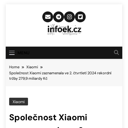
Skip
to
content
Infoek.cz
Web Věnující Se Technologickým
Novinkám
MENU
Home
Xiaomi
Společnost Xiaomi zaznamenala ve 2. čtvrtletí 2024 rekordní
tržby 279,9 miliardy Kč
Xiaomi
Společnost Xiaomi