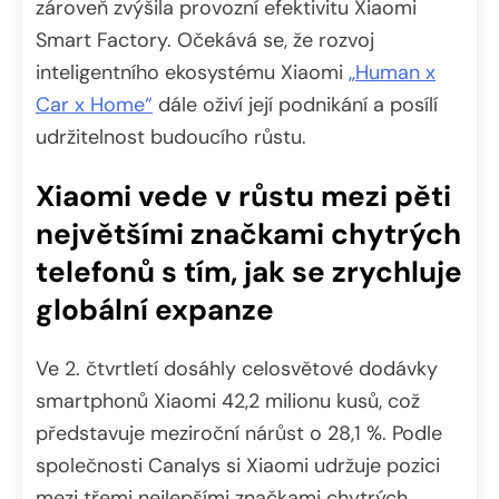
zároveň zvýšila provozní efektivitu Xiaomi
Smart Factory. Očekává se, že rozvoj
inteligentního ekosystému Xiaomi
„Human x
Car x Home“
dále oživí její podnikání a posílí
udržitelnost budoucího růstu.
Xiaomi vede v růstu mezi pěti
největšími značkami chytrých
telefonů s tím, jak se zrychluje
globální expanze
Ve 2. čtvrtletí dosáhly celosvětové dodávky
smartphonů Xiaomi 42,2 milionu kusů, což
představuje meziroční nárůst o 28,1 %. Podle
společnosti Canalys si Xiaomi udržuje pozici
mezi třemi nejlepšími značkami chytrých