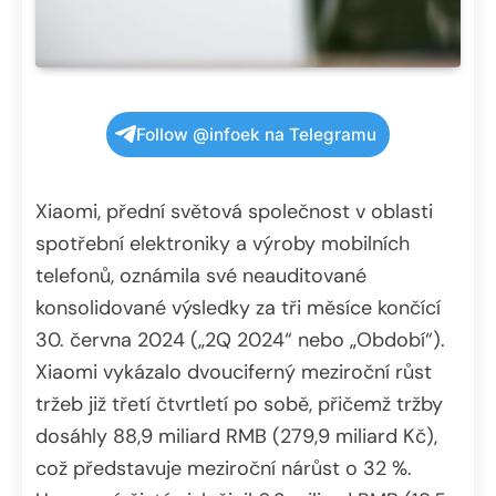
Follow @infoek na Telegramu
Xiaomi, přední světová společnost v oblasti
spotřební elektroniky a výroby mobilních
telefonů, oznámila své neauditované
konsolidované výsledky za tři měsíce končící
30. června 2024 („2Q 2024“ nebo „Období“).
Xiaomi vykázalo dvouciferný meziroční růst
tržeb již třetí čtvrtletí po sobě, přičemž tržby
dosáhly 88,9 miliard RMB (279,9 miliard Kč),
což představuje meziroční nárůst o 32 %.