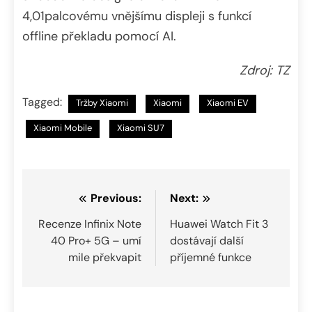
4,01palcovému vnějšímu displeji s funkcí
offline překladu pomocí AI.
Zdroj: TZ
Tagged:
Tržby Xiaomi
Xiaomi
Xiaomi EV
Xiaomi Mobile
Xiaomi SU7
Navigace
Previous:
Next:
pro
Recenze Infinix Note
Huawei Watch Fit 3
40 Pro+ 5G – umí
dostávají další
příspěvek
mile překvapit
příjemné funkce