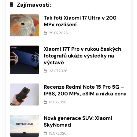
Zajímavosti:
Tak fotí Xiaomi 17 Ultra v 200
MPx rozlišení
29.07.2026
Xiaomi 17T Pro v rukou českých
fotografů ukáže výsledky na
výstavě
23.07.2026
Recenze Redmi Note 15 Pro 5G –
IP68, 200 MPx, eSIM a nízká cena
13.07.2026
Nová generace SUV: Xiaomi
SkyNomad
13.07.2026