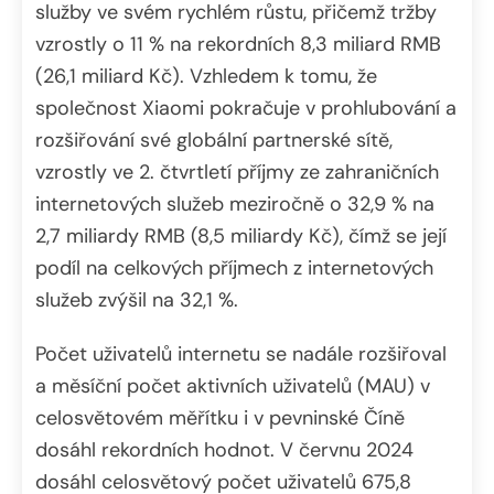
služby ve svém rychlém růstu, přičemž tržby
vzrostly o 11 % na rekordních 8,3 miliard RMB
(26,1 miliard Kč). Vzhledem k tomu, že
společnost Xiaomi pokračuje v prohlubování a
rozšiřování své globální partnerské sítě,
vzrostly ve 2. čtvrtletí příjmy ze zahraničních
internetových služeb meziročně o 32,9 % na
2,7 miliardy RMB (8,5 miliardy Kč), čímž se její
podíl na celkových příjmech z internetových
služeb zvýšil na 32,1 %.
Počet uživatelů internetu se nadále rozšiřoval
a měsíční počet aktivních uživatelů (MAU) v
celosvětovém měřítku i v pevninské Číně
dosáhl rekordních hodnot. V červnu 2024
dosáhl celosvětový počet uživatelů 675,8