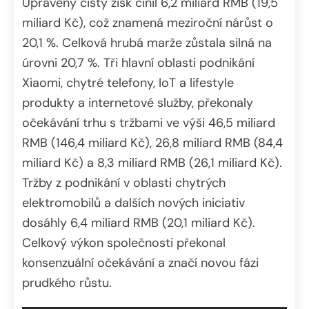
Upravený čistý zisk činil 6,2 miliard RMB (19,5
miliard Kč), což znamená meziroční nárůst o
20,1 %. Celková hrubá marže zůstala silná na
úrovni 20,7 %. Tři hlavní oblasti podnikání
Xiaomi, chytré telefony, IoT a lifestyle
produkty a internetové služby, překonaly
očekávání trhu s tržbami ve výši 46,5 miliard
RMB (146,4 miliard Kč), 26,8 miliard RMB (84,4
miliard Kč) a 8,3 miliard RMB (26,1 miliard Kč).
Tržby z podnikání v oblasti chytrých
elektromobilů a dalších nových iniciativ
dosáhly 6,4 miliard RMB (20,1 miliard Kč).
Celkový výkon společnosti překonal
konsenzuální očekávání a značí novou fázi
prudkého růstu.