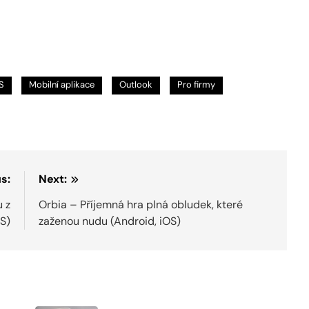
S
Mobilní aplikace
Outlook
Pro firmy
s:
Next:
u z
Orbia – Příjemná hra plná obludek, které
S)
zaženou nudu (Android, iOS)