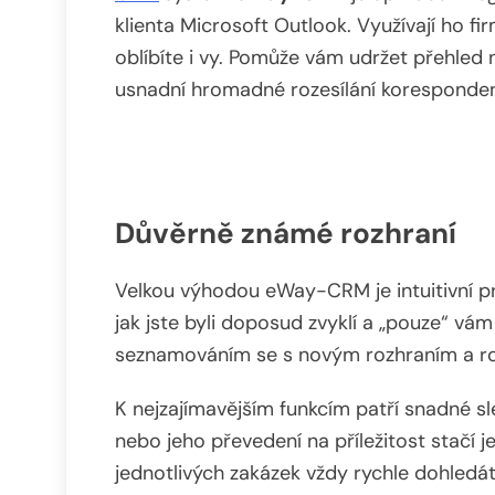
klienta Microsoft Outlook. Využívají ho 
oblíbíte i vy. Pomůže vám udržet přehled 
usnadní hromadné rozesílání korespondence
Důvěrně známé rozhraní
Velkou výhodou eWay-CRM je intuitivní pr
jak jste byli doposud zvyklí a „pouze“ vá
seznamováním se s novým rozhraním a ro
K nejzajímavějším funkcím patří snadné sl
nebo jeho převedení na příležitost stačí j
jednotlivých zakázek vždy rychle dohledát