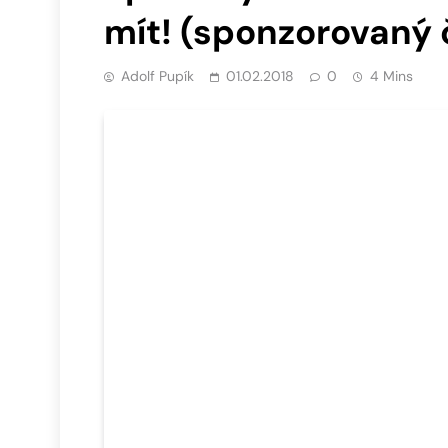
mít! (sponzorovaný 
Adolf Pupík
01.02.2018
0
4 Mins