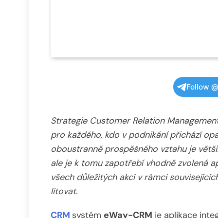
Follow @
Strategie Customer Relation Management, 
pro každého, kdo v podnikání přichází op
oboustranně prospěšného vztahu je větši
ale je k tomu zapotřebí vhodně zvolená a
všech důležitých akcí v rámci souvisejíc
litovat.
CRM
systém
eWay-CRM
je aplikace int