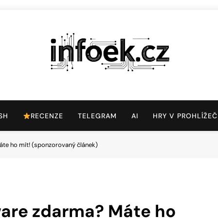
Infoek.cz
Web Věnující Se Technologickým Novinkám
SH
RECENZE
TELEGRAM
AI
HRY V PROHLÍŽEČ
te ho mít! (sponzorovaný článek)
are zdarma? Máte ho