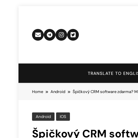
Skip
to
content
TRANSLATE TO ENGLI
Home
Android
Špičkový CRM software zdarma? Má
Android
IOS
Špičkový CRM softw