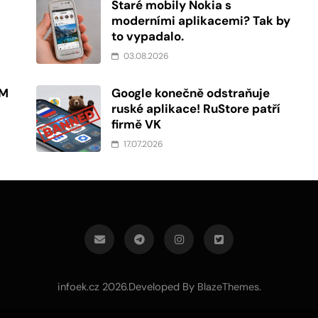
Staré mobily Nokia s
moderními aplikacemi? Tak by
to vypadalo.
03.08.2026
PM
Google konečně odstraňuje
ruské aplikace! RuStore patří
firmě VK
17.07.2026
infoek.cz 2026.Developed By
.
BlazeThemes