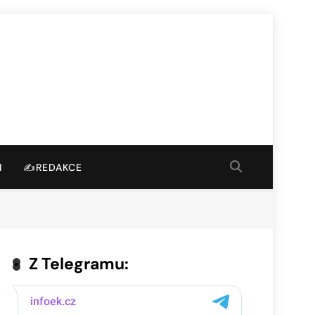
I
✍️REDAKCE
Z Telegramu: