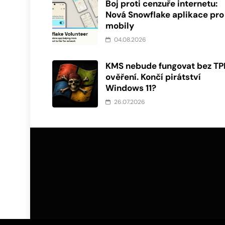
Boj proti cenzuře internetu:
Nová Snowflake aplikace pro
mobily
04.08.2026
KMS nebude fungovat bez T
ověření. Končí pirátství
Windows 11?
26.07.2026