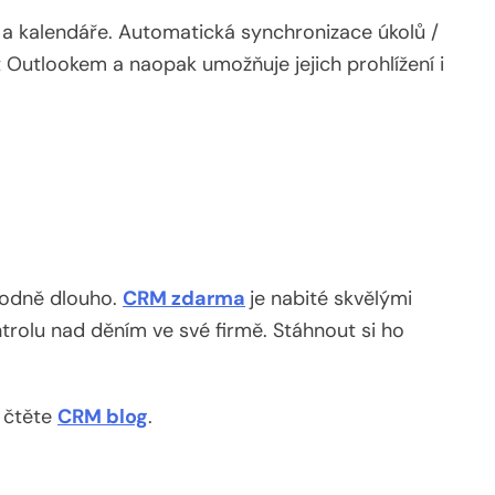
 a kalendáře. Automatická synchronizace úkolů /
t Outlookem
a naopak umožňuje jejich prohlížení i
hodně dlouho.
CRM zdarma
je nabité skvělými
ntrolu nad děním ve své firmě. Stáhnout si ho
h čtěte
CRM blog
.