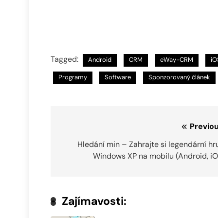
Tagged:
Android
CRM
eWay-CRM
iO
Programy
Software
Sponzorovaný článek
Navigace
Previou
pro
Hledání min – Zahrajte si legendární hr
Windows XP na mobilu (Android, iO
příspěvek
Zajímavosti: