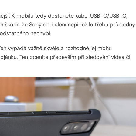
tnější. K mobilu tedy dostanete kabel USB-C/USB-C,
m škoda, že Sony do balení nepřiložilo třeba průhledný
 podstatného nechybí.
. Ten vypadá vážně skvěle a rozhodně jej mohu
tojánku. Ten oceníte především při sledování videa či