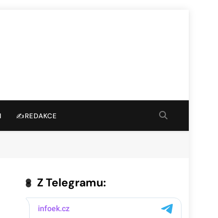
I
✍️REDAKCE
Z Telegramu: