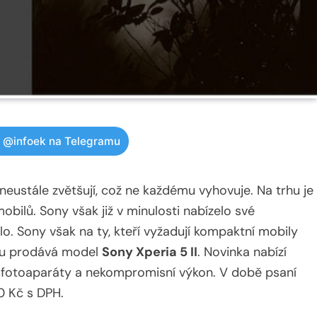
w @infoek na Telegramu
 neustále zvětšují, což ne každému vyhovuje. Na trhu je
ilů. Sony však již v minulosti nabízelo své
 Sony však na ty, kteří vyžadují kompaktní mobily
obu prodává model
Sony Xperia 5 II
. Novinka nabízí
é fotoaparáty a nekompromisní výkon. V době psaní
0 Kč s DPH.