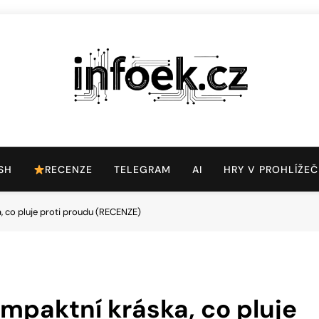
Infoek.cz
Web Věnující Se Technologickým Novinkám
SH
RECENZE
TELEGRAM
AI
HRY V PROHLÍŽEČ
, co pluje proti proudu (RECENZE)
ompaktní kráska, co pluje