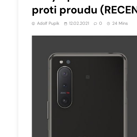
proti proudu (RECE
Adolf Pupík
12.02.2021
0
24 Mins