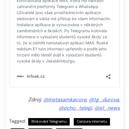
Zdroj:
@instasamkacore
,
@tg_durova
,
@echo_telegi
,
@e1_news
Tagged:
Blokování Telegramu
Cenzura internetu