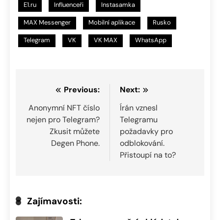
E1.ru
Influenceři
Instasamka
MAX Messenger
Mobilní aplikace
Rusko
Telegram
VK
VK MAX
WhatsApp
Navigace
Previous:
Next:
pro
Anonymní NFT číslo
Írán vznesl
nejen pro Telegram?
Telegramu
příspěvek
Zkusit můžete
požadavky pro
Degen Phone.
odblokování.
Přistoupí na to?
Zajímavosti: