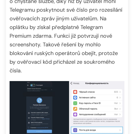
o chystané službě, díky níž by uživatel mohl
Telegramu poskytnout své číslo pro rozesílání
ověřovacích zpráv jiným uživatelům. Na
oplátku by získal předplatné Telegram
Premium zdarma. Funkci již potvrzují nové
screenshoty. Takové řešení by mohlo
blokování ruských operátorů obejít, protože
by ověřovací kód přicházel ze soukromého
čísla.