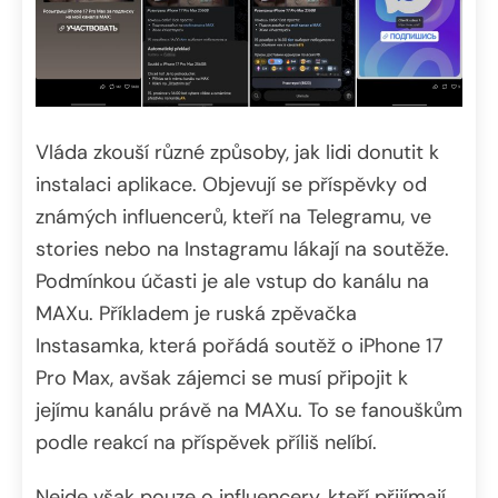
Vláda zkouší různé způsoby, jak lidi donutit k
instalaci aplikace. Objevují se příspěvky od
známých influencerů, kteří na Telegramu, ve
stories nebo na Instagramu lákají na soutěže.
Podmínkou účasti je ale vstup do kanálu na
MAXu. Příkladem je ruská zpěvačka
Instasamka, která pořádá soutěž o iPhone 17
Pro Max, avšak zájemci se musí připojit k
jejímu kanálu právě na MAXu. To se fanouškům
podle reakcí na příspěvek příliš nelíbí.
Nejde však pouze o influencery, kteří přijímají