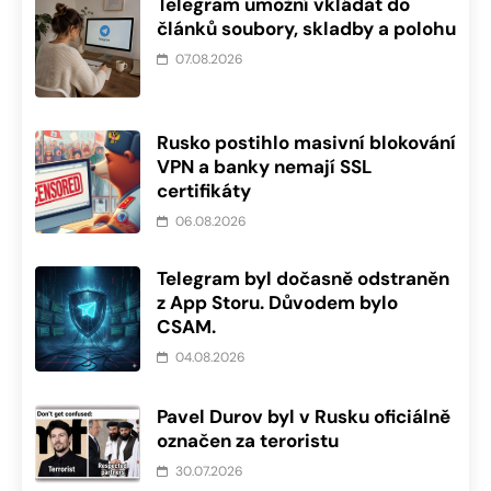
Telegram umožní vkládat do
článků soubory, skladby a polohu
07.08.2026
Rusko postihlo masivní blokování
VPN a banky nemají SSL
certifikáty
06.08.2026
Telegram byl dočasně odstraněn
z App Storu. Důvodem bylo
CSAM.
04.08.2026
Pavel Durov byl v Rusku oficiálně
označen za teroristu
30.07.2026