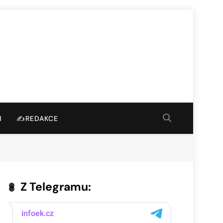
I
✍️REDAKCE
Z Telegramu: