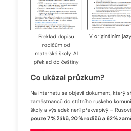
V originálním jaz
Překlad dopisu
rodičům od
mateřské školy, AI
překlad do češtiny
Co ukázal průzkum?
Na internetu se objevil dokument, který s
zaměstnanců do státního ruského komuni
školy a výsledek není překvapivý – Rusov
pouze 7 % žáků, 20 % rodičů a 62 % za