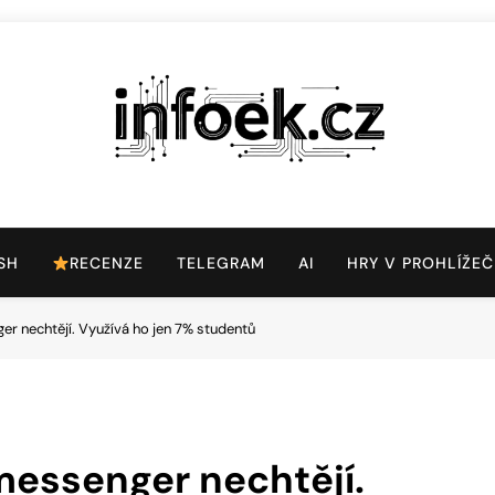
Infoek.cz
Web Věnující Se Technologickým Novinkám
SH
RECENZE
TELEGRAM
AI
HRY V PROHLÍŽEČ
r nechtějí. Využívá ho jen 7% studentů
messenger nechtějí.