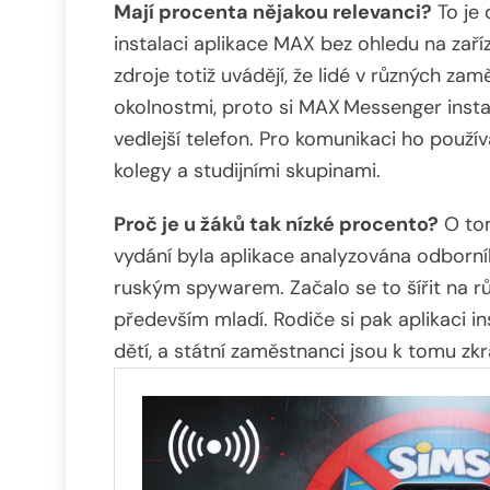
Mají procenta nějakou relevanci?
To je 
instalaci aplikace MAX bez ohledu na zaříz
zdroje totiž uvádějí, že lidé v různých za
okolnostmi, proto si MAX Messenger instal
vedlejší telefon. Pro komunikaci ho použív
kolegy a studijními skupinami.
Proč je u žáků tak nízké procento?
O tom
vydání byla aplikace analyzována odborní
ruským spywarem. Začalo se to šířit na rů
především mladí. Rodiče si pak aplikaci in
dětí, a státní zaměstnanci jsou k tomu z