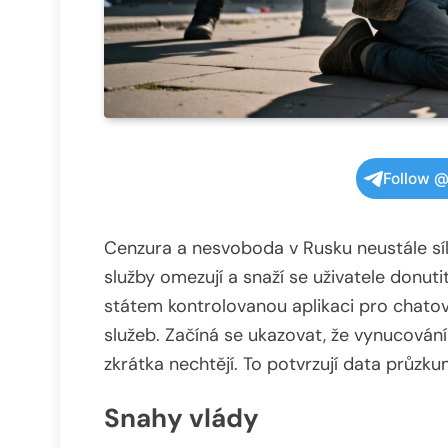
Follow @
Cenzura a nesvoboda v Rusku neustále síl
služby omezují a snaží se uživatele donut
státem kontrolovanou aplikaci pro chatován
služeb. Začíná se ukazovat, že vynucování
zkrátka nechtějí. To potvrzují data průz
Snahy vlády