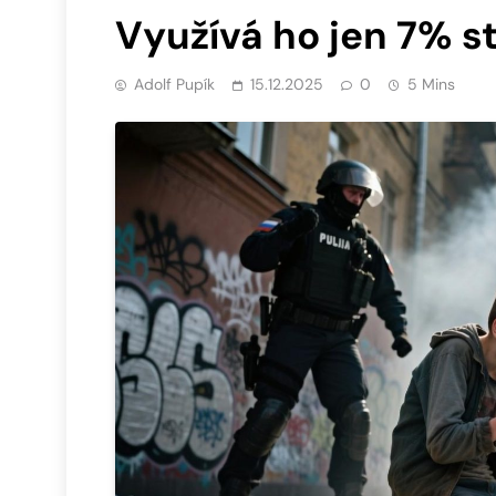
Využívá ho jen 7% 
Adolf Pupík
15.12.2025
0
5 Mins