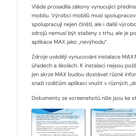
Vláda prosadila zákony vynucující předin
mobilu. Výrobci mobilů musí spolupracovat
spolupracují nejen čínští, ale i další výr
zdrojů nemusí být staženy z trhu, ale je p
aplikace MAX jako „nevýhodu“.
Zdroje uvádějí vynucování instalace MAX 
úřadech a školách. K instalaci nejsou požád
jen skrze MAX budou dostávat různé infor
snaží rodičům aplikaci vnutit v různých „
Dokumenty ze screenshotů níže jsou ke st