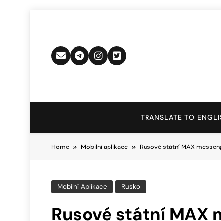
Skip
to
content
TRANSLATE TO ENGLI
Home
Mobilní aplikace
Rusové státní MAX messenge
Mobilní Aplikace
Rusko
Rusové státní MAX 