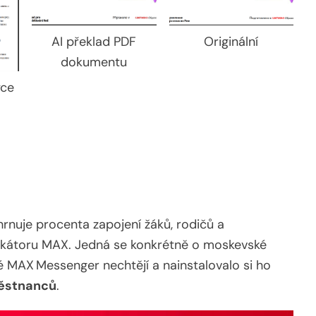
Originální
AI překlad PDF
dokumentu
yce
hrnuje procenta zapojení žáků, rodičů a
kátoru MAX. Jedná se konkrétně o moskevské
é MAX Messenger nechtějí a nainstalovalo si ho
městnanců
.