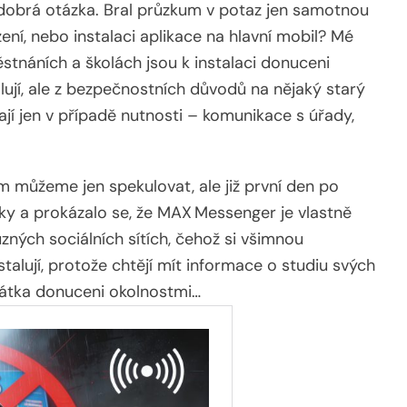
dobrá otázka. Bral průzkum v potaz jen samotnou
ení, nebo instalaci aplikace na hlavní mobil? Mé
městnáních a školách jsou k instalaci donuceni
ují, ale z bezpečnostních důvodů na nějaký starý
ají jen v případě nutnosti – komunikace s úřady,
 můžeme jen spekulovat, ale již první den po
ky a prokázalo se, že MAX Messenger je vlastně
zných sociálních sítích, čehož si všimnou
stalují, protože chtějí mít informace o studiu svých
krátka donuceni okolnostmi…