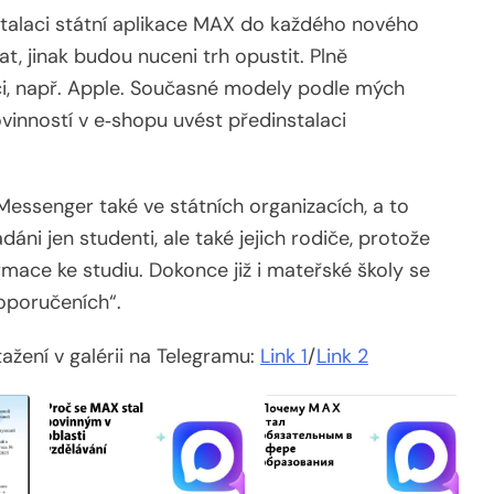
stalaci státní aplikace MAX do každého nového
, jinak budou nuceni trh opustit. Plně
obci, např. Apple. Současné modely podle mých
ovinností v e‑shopu uvést předinstalaci
Messenger také ve státních organizacích, a to
áni jen studenti, ale také jejich rodiče, protože
mace ke studiu. Dokonce již i mateřské školy se
doporučeních“.
ažení v galérii na Telegramu:
Link 1
/
Link 2