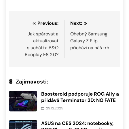
Navigace
Previous:
Next:
pro
Jak spárovat a
Ohebný Samsung
aktualizovat
Galaxy Z Flip
příspěvek
sluchátka B&O
přichází na náš trh
Beoplay E8 2.0?
Zajímavosti:
Boosteroid podporuje ROG Ally a
přidává Terminator 2D: NO FATE
29.12.2025
ASUS na CES 2024: notebooky,