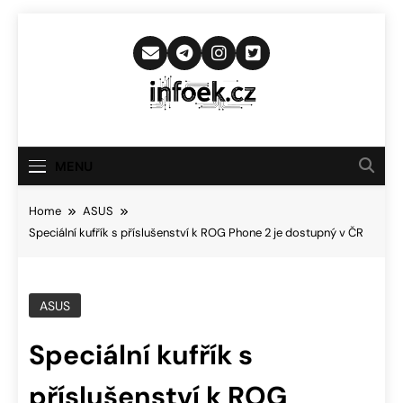
Skip
to
content
Infoek.cz
Web Věnující Se Technologickým
Novinkám
MENU
Home
ASUS
Speciální kufřík s příslušenství k ROG Phone 2 je dostupný v ČR
ASUS
Speciální kufřík s
příslušenství k ROG