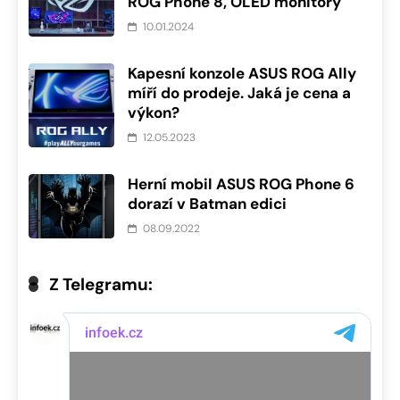
ROG Phone 8, OLED monitory
10.01.2024
Kapesní konzole ASUS ROG Ally
míří do prodeje. Jaká je cena a
výkon?
12.05.2023
Herní mobil ASUS ROG Phone 6
dorazí v Batman edici
08.09.2022
Z Telegramu: