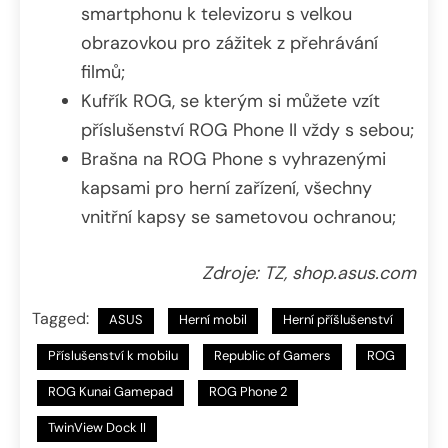
smartphonu k televizoru s velkou
obrazovkou pro zážitek z přehrávání
filmů;
Kufřík ROG, se kterým si můžete vzít
příslušenství ROG Phone II vždy s sebou;
Brašna na ROG Phone s vyhrazenými
kapsami pro herní zařízení, všechny
vnitřní kapsy se sametovou ochranou;
Zdroje: TZ, shop.asus.com
Tagged:
ASUS
Herní mobil
Herní příšlušenství
Příslušenství k mobilu
Republic of Gamers
ROG
ROG Kunai Gamepad
ROG Phone 2
TwinView Dock II