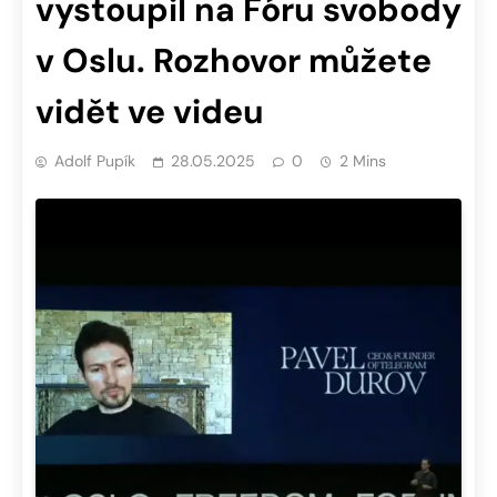
vystoupil na Fóru svobody
v Oslu. Rozhovor můžete
vidět ve videu
Adolf Pupík
28.05.2025
0
2 Mins