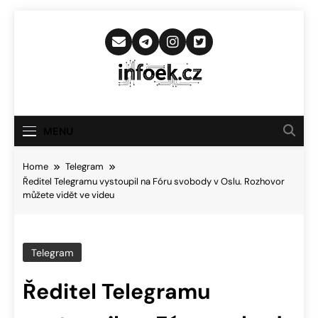
Skip
to
content
Infoek.cz
Web Věnující Se Technologickým
Novinkám
MENU
Home
Telegram
Ředitel Telegramu vystoupil na Fóru svobody v Oslu. Rozhovor
můžete vidět ve videu
Telegram
Ředitel Telegramu