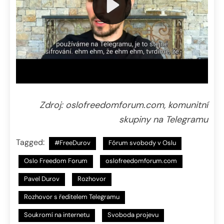
Zdroj: oslofreedomforum.com, komunitní
skupiny na Telegramu
Tagged:
#FreeDurov
Fórum svobody v Oslu
Oslo Freedom Forum
oslofreedomforum.com
Pavel Durov
Rozhovor
Rozhovor s ředitelem Telegramu
Soukromí na internetu
Svoboda projevu