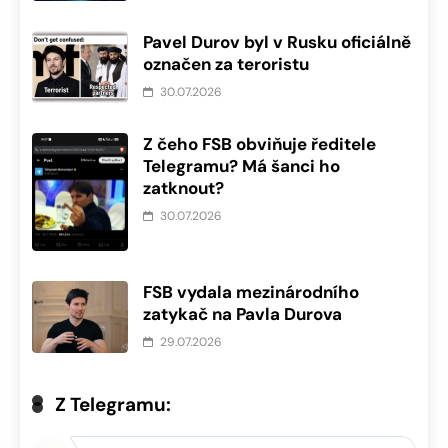
Pavel Durov byl v Rusku oficiálně
označen za teroristu
30.07.2026
Z čeho FSB obviňuje ředitele
Telegramu? Má šanci ho
zatknout?
30.07.2026
FSB vydala mezinárodního
zatykač na Pavla Durova
29.07.2026
Z Telegramu: