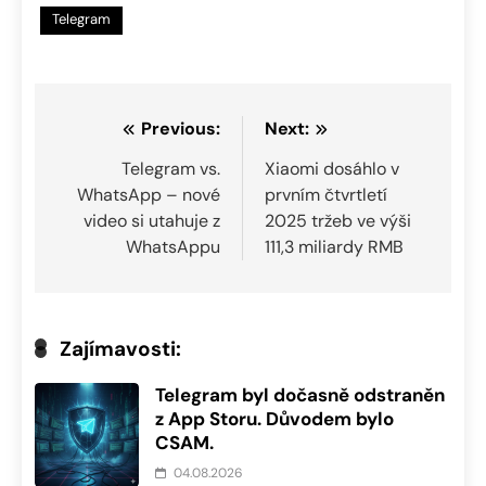
Telegram
Navigace
Previous:
Next:
pro
Telegram vs.
Xiaomi dosáhlo v
WhatsApp – nové
prvním čtvrtletí
příspěvek
video si utahuje z
2025 tržeb ve výši
WhatsAppu
111,3 miliardy RMB
Zajímavosti:
Telegram byl dočasně odstraněn
z App Storu. Důvodem bylo
CSAM.
04.08.2026