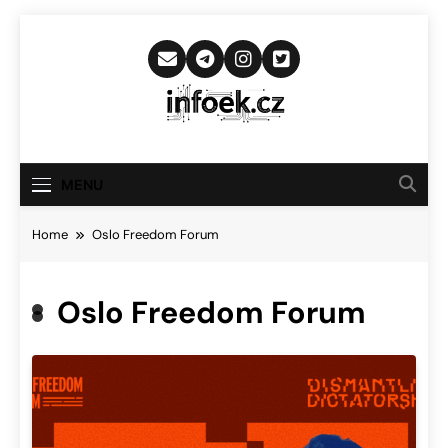
Skip
to
content
Infoek.cz
Web Věnující Se Technologickým
Novinkám
MENU
Home
Oslo Freedom Forum
Oslo Freedom Forum