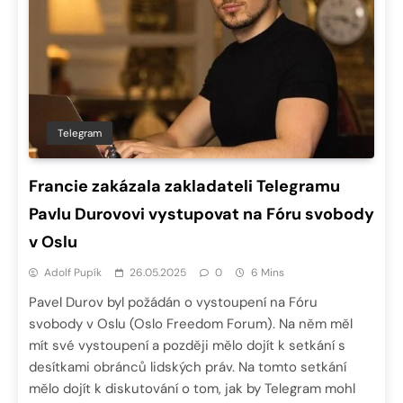
Telegram
Francie zakázala zakladateli Telegramu
Pavlu Durovovi vystupovat na Fóru svobody
v Oslu
Adolf Pupík
26.05.2025
0
6 Mins
Pavel Durov byl požádán o vystoupení na Fóru
svobody v Oslu (Oslo Freedom Forum). Na něm měl
mít své vystoupení a později mělo dojít k setkání s
desítkami obránců lidských práv. Na tomto setkání
mělo dojít k diskutování o tom, jak by Telegram mohl