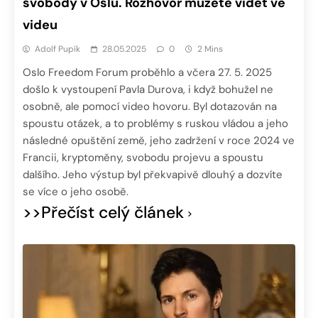
svobody v Oslu. Rozhovor můžete vidět ve
videu
Adolf Pupík
28.05.2025
0
2 Mins
Oslo Freedom Forum proběhlo a včera 27. 5. 2025
došlo k vystoupení Pavla Durova, i když bohužel ne
osobně, ale pomocí video hovoru. Byl dotazován na
spoustu otázek, a to problémy s ruskou vládou a jeho
následné opuštění země, jeho zadržení v roce 2024 ve
Francii, kryptoměny, svobodu projevu a spoustu
dalšího. Jeho výstup byl překvapivě dlouhý a dozvíte
se více o jeho osobě.
>>Přečíst celý článek