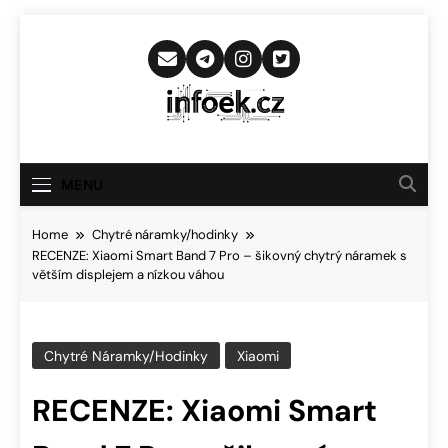
Skip
to
content
Infoek.cz
Web Věnující Se Technologickým
Novinkám
MENU
Home
Chytré náramky/hodinky
RECENZE: Xiaomi Smart Band 7 Pro – šikovný chytrý náramek s
větším displejem a nízkou váhou
Chytré Náramky/hodinky
Xiaomi
RECENZE: Xiaomi Smart