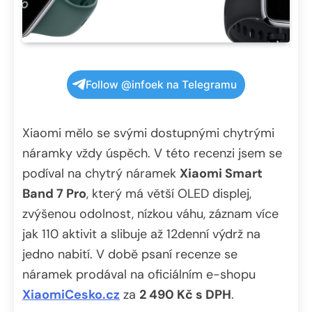
Follow @infoek na Telegramu
Xiaomi mělo se svými dostupnými chytrými
náramky vždy úspěch. V této recenzi jsem se
podíval na chytrý náramek
Xiaomi Smart
Band 7 Pro
, který má větší OLED displej,
zvýšenou odolnost, nízkou váhu, záznam více
jak 110 aktivit a slibuje až 12denní výdrž na
jedno nabití. V době psaní recenze se
náramek prodával na oficiálním e-shopu
XiaomiCesko.cz
za
2 490 Kč s DPH
.