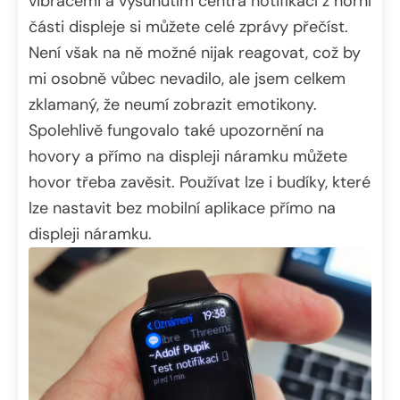
vibracemi a vysunutím centra notifikací z horní
části displeje si můžete celé zprávy přečíst.
Není však na ně možné nijak reagovat, což by
mi osobně vůbec nevadilo, ale jsem celkem
zklamaný, že neumí zobrazit emotikony.
Spolehlivě fungovalo také upozornění na
hovory a přímo na displeji náramku můžete
hovor třeba zavěsit. Používat lze i budíky, které
lze nastavit bez mobilní aplikace přímo na
displeji náramku.