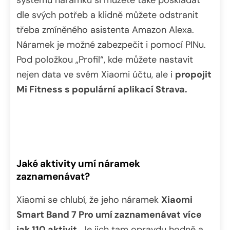
systému náramku si můžete také poskládat
dle svých potřeb a klidně můžete odstranit
třeba zmíněného asistenta Amazon Alexa.
Náramek je možné zabezpečit i pomocí PINu.
Pod položkou „Profil“, kde můžete nastavit
nejen data ve svém Xiaomi účtu, ale i
propojit
Mi Fitness s populární aplikací Strava.
Jaké aktivity umí náramek
zaznamenávat?
Xiaomi se chlubí, že jeho náramek
Xiaomi
Smart Band 7 Pro umí zaznamenávat více
jak 110 aktivit.
Je jich tam opravdu hodně a