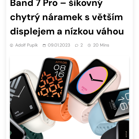
Band 7 Pro – šikovný
chytrý náramek s větším
displejem a nízkou váhou
Adolf Pupík
09.01.2023
2
20 Mins