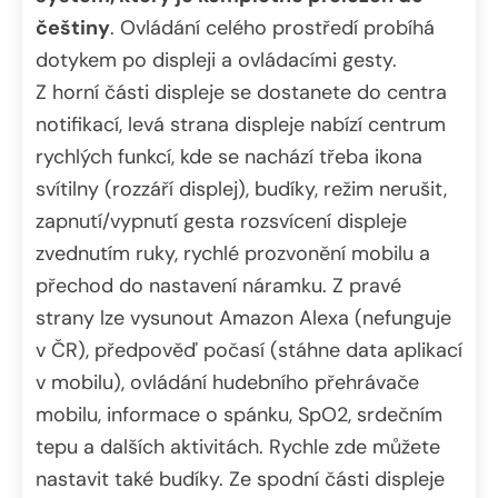
češtiny
. Ovládání celého prostředí probíhá
dotykem po displeji a ovládacími gesty.
Z horní části displeje se dostanete do centra
notifikací, levá strana displeje nabízí centrum
rychlých funkcí, kde se nachází třeba ikona
svítilny (rozzáří displej), budíky, režim nerušit,
zapnutí/vypnutí gesta rozsvícení displeje
zvednutím ruky, rychlé prozvonění mobilu a
přechod do nastavení náramku. Z pravé
strany lze vysunout Amazon Alexa (nefunguje
v ČR), předpověď počasí (stáhne data aplikací
v mobilu), ovládání hudebního přehrávače
mobilu, informace o spánku, SpO2, srdečním
tepu a dalších aktivitách. Rychle zde můžete
nastavit také budíky. Ze spodní části displeje