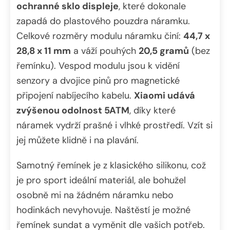
ochranné sklo displeje
, které dokonale
zapadá do plastového pouzdra náramku.
Celkové rozměry modulu náramku činí:
44,7 x
28,8 x 11 mm
a váží pouhých
20,5 gramů
(bez
řemínku). Vespod modulu jsou k vidění
senzory a dvojice pinů pro magnetické
připojení nabíjecího kabelu.
Xiaomi udává
zvýšenou odolnost 5ATM
, díky které
náramek vydrží prašné i vlhké prostředí. Vzít si
jej můžete klidně i na plavání.
Samotný řemínek je z klasického silikonu, což
je pro sport ideální materiál, ale bohužel
osobně mi na žádném náramku nebo
hodinkách nevyhovuje. Naštěstí je možné
řemínek sundat a vyměnit dle vašich potřeb.