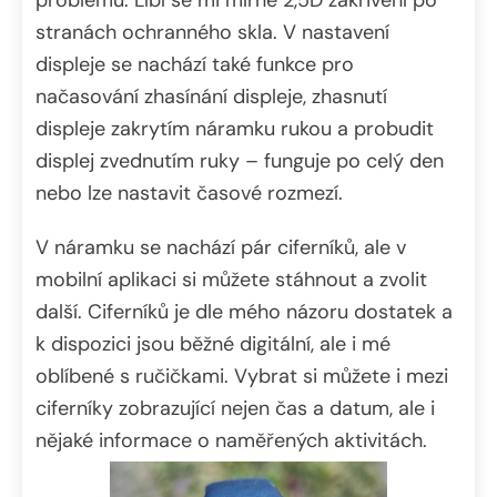
problémů. Líbí se mi mírné 2,5D zakřivení po
stranách ochranného skla. V nastavení
displeje se nachází také funkce pro
načasování zhasínání displeje, zhasnutí
displeje zakrytím náramku rukou a probudit
displej zvednutím ruky – funguje po celý den
nebo lze nastavit časové rozmezí.
V náramku se nachází pár ciferníků, ale v
mobilní aplikaci si můžete stáhnout a zvolit
další. Ciferníků je dle mého názoru dostatek a
k dispozici jsou běžné digitální, ale i mé
oblíbené s ručičkami. Vybrat si můžete i mezi
ciferníky zobrazující nejen čas a datum, ale i
nějaké informace o naměřených aktivitách.