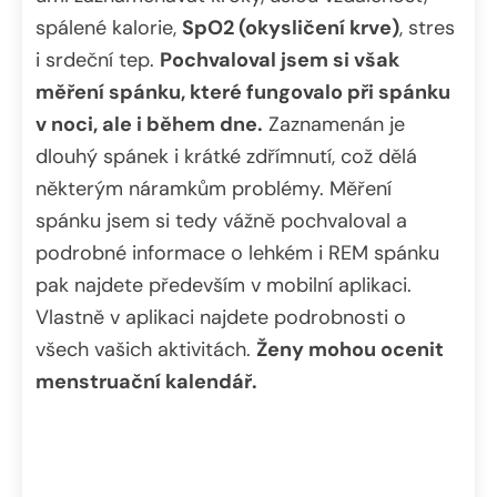
spálené kalorie,
SpO2 (okysličení krve)
, stres
i srdeční tep.
Pochvaloval jsem si však
měření spánku, které fungovalo při spánku
v noci, ale i během dne.
Zaznamenán je
dlouhý spánek i krátké zdřímnutí, což dělá
některým náramkům problémy. Měření
spánku jsem si tedy vážně pochvaloval a
podrobné informace o lehkém i REM spánku
pak najdete především v mobilní aplikaci.
Vlastně v aplikaci najdete podrobnosti o
všech vašich aktivitách.
Ženy mohou ocenit
menstruační kalendář.