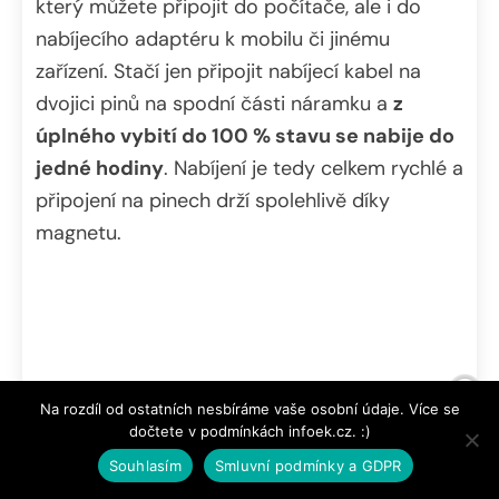
který můžete připojit do počítače, ale i do
nabíjecího adaptéru k mobilu či jinému
zařízení. Stačí jen připojit nabíjecí kabel na
dvojici pinů na spodní části náramku a
z
úplného vybití do 100 % stavu se nabije do
jedné hodiny
. Nabíjení je tedy celkem rychlé a
připojení na pinech drží spolehlivě díky
magnetu.
Závěr – za ty peníze moc hezký náramek
Na rozdíl od ostatních nesbíráme vaše osobní údaje. Více se
dočtete v podmínkách infoek.cz. :)
Xiaomi Smart Band 7 Pro je moc hezký
Souhlasím
Smluvní podmínky a GDPR
náramek, který se výrobci vážně povedl.