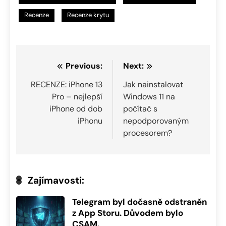
Recenze
Recenze krytu
Navigace
Previous:
Next:
pro
RECENZE: iPhone 13
Jak nainstalovat
Pro – nejlepší
Windows 11 na
příspěvek
iPhone od dob
počítač s
iPhonu
nepodporovaným
procesorem?
Zajímavosti:
Telegram byl dočasně odstraněn
z App Storu. Důvodem bylo
CSAM.