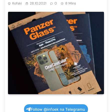
Kofski
28.10.2021
0
8 Mins
Follow @infoek na Telegramu