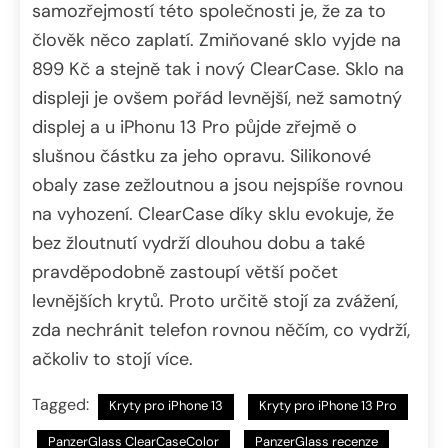
samozřejmostí této společnosti je, že za to
člověk něco zaplatí. Zmiňované sklo vyjde na
899 Kč a stejně tak i nový ClearCase. Sklo na
displeji je ovšem pořád levnější, než samotný
displej a u iPhonu 13 Pro půjde zřejmě o
slušnou částku za jeho opravu. Silikonové
obaly zase zežloutnou a jsou nejspíše rovnou
na vyhození. ClearCase díky sklu evokuje, že
bez žloutnutí vydrží dlouhou dobu a také
pravděpodobně zastoupí větší počet
levnějších krytů. Proto určitě stojí za zvážení,
zda nechránit telefon rovnou něčím, co vydrží,
ačkoliv to stojí více.
Tagged:
Kryty pro iPhone 13
Kryty pro iPhone 13 Pro
PanzerGlass ClearCaseColor
PanzerGlass recenze