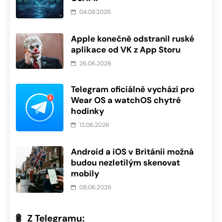
04.08.2026
Apple konečně odstranil ruské
aplikace od VK z App Storu
26.06.2026
Telegram oficiálně vychází pro
Wear OS a watchOS chytré
hodinky
12.06.2026
Android a iOS v Británii možná
budou nezletilým skenovat
mobily
08.06.2026
Z Telegramu: