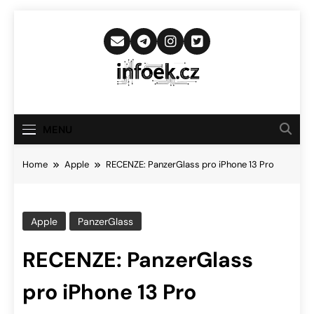
Skip
to
content
Infoek.cz
Web Věnující Se Technologickým
Novinkám
MENU
Home
Apple
RECENZE: PanzerGlass pro iPhone 13 Pro
Apple
PanzerGlass
RECENZE: PanzerGlass
pro iPhone 13 Pro