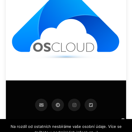
infoek.cz 2026.Developed By
.
BlazeThemes
Na rozdíl od ostatních nesbíráme vaše osobní údaje. Více se