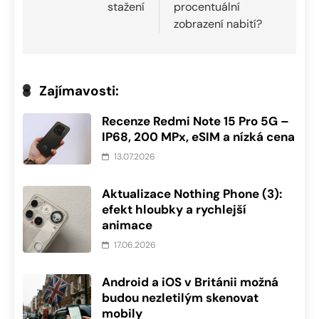
příspěvek
stažení
procentuální
zobrazení nabití?
Zajímavosti:
Recenze Redmi Note 15 Pro 5G –
IP68, 200 MPx, eSIM a nízká cena
13.07.2026
Aktualizace Nothing Phone (3):
efekt hloubky a rychlejší
animace
17.06.2026
Android a iOS v Británii možná
budou nezletilým skenovat
mobily