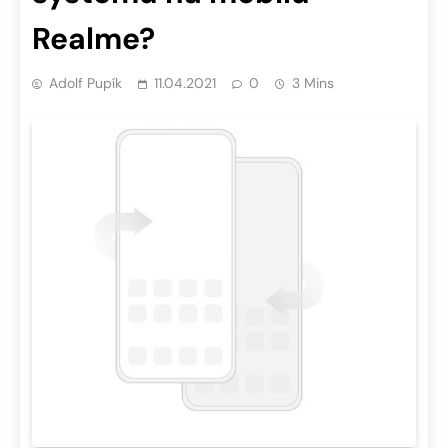
Realme?
Adolf Pupík
11.04.2021
0
3 Mins