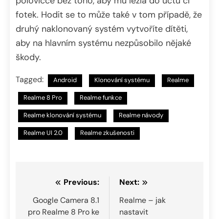
polovičce bez toho, aby mu lezla do účtů či
fotek. Hodit se to může také v tom případě, že
druhý naklonovaný systém vytvoříte dítěti,
aby na hlavním systému nezpůsobilo nějaké
škody.
Tagged:
Android
Klonování systému
Realme
Realme 8 Pro
Realme funkce
Realme klonování systému
Realme návody
Realme UI 2.0
Realme zkušenosti
Navigace
Previous:
Next:
pro
Google Camera 8.1
Realme – jak
pro Realme 8 Pro ke
nastavit