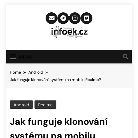
Skip
to
content
Infoek.cz
Web Věnující Se Technologickým
Novinkám
MENU
Home
Android
Jak funguje klonování systému na mobilu Realme?
Android
Realme
Jak funguje klonování
systému na mobilu