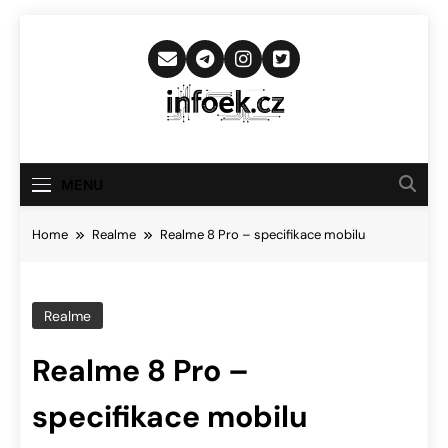
Skip
to
content
Infoek.cz
Web Věnující Se Technologickým
Novinkám
MENU
Home
Realme
Realme 8 Pro – specifikace mobilu
Realme
Realme 8 Pro –
specifikace mobilu