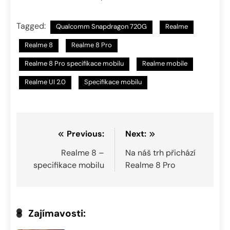
Tagged:
Qualcomm Snapdragon 720G
Realme
Realme 8
Realme 8 Pro
Realme 8 Pro specifikace mobilu
Realme mobile
Realme UI 2.0
Specifikace mobilu
Navigace
Previous:
Next:
pro
Realme 8 –
Na náš trh přichází
specifikace mobilu
Realme 8 Pro
příspěvek
Zajímavosti: