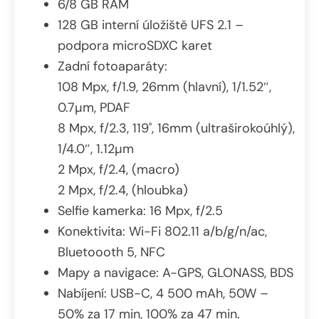
6/8 GB RAM
128 GB interní úložiště UFS 2.1 –
podpora microSDXC karet
Zadní fotoaparáty:
108 Mpx, f/1.9, 26mm (hlavní), 1/1.52″,
0.7µm, PDAF
8 Mpx, f/2.3, 119˚, 16mm (ultraširokoúhlý),
1/4.0″, 1.12µm
2 Mpx, f/2.4, (macro)
2 Mpx, f/2.4, (hloubka)
Selfie kamerka: 16 Mpx, f/2.5
Konektivita: Wi-Fi 802.11 a/b/g/n/ac,
Bluetoooth 5, NFC
Mapy a navigace: A-GPS, GLONASS, BDS
Nabíjení: USB-C, 4 500 mAh, 50W –
50% za 17 min, 100% za 47 min.