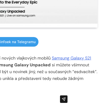
infoek na Telegramu
í nových vlajkových mobilů
Samsung Galaxy S21
msung Galaxy Unpacked
si můžete všimnout
být u novinek jiný, než u současných “esdvacítek”.
o unikla a představení tedy nebude žádným