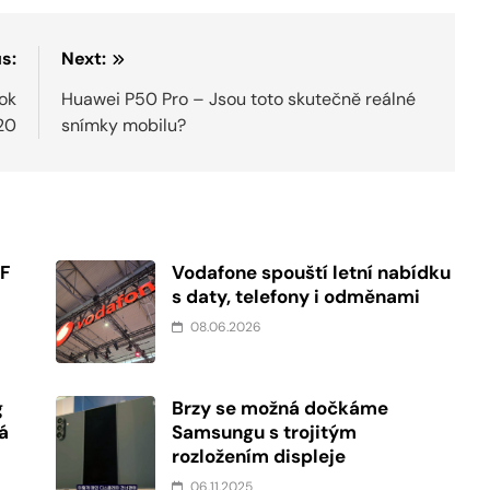
s:
Next:
rok
Huawei P50 Pro – Jsou toto skutečně reálné
20
snímky mobilu?
FF
Vodafone spouští letní nabídku
s daty, telefony i odměnami
08.06.2026
g
Brzy se možná dočkáme
á
Samsungu s trojitým
rozložením displeje
06.11.2025