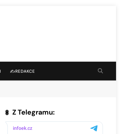
I
✍️REDAKCE
Z Telegramu: