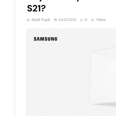
S21?
Adolf Pupík
04.01.2021
0
1 Mins