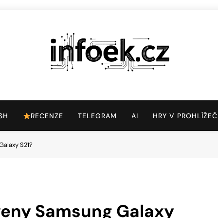
Infoek.cz
Web Věnující Se Technologickým Novinkám
SH
RECENZE
TELEGRAM
AI
HRY V PROHLÍŽEČ
Galaxy S21?
veny Samsung Galaxy