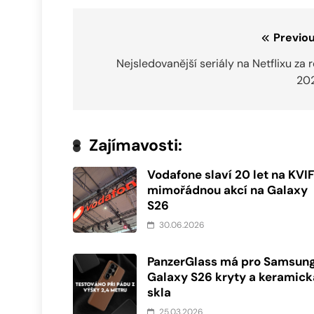
Navigace
Previou
pro
Nejsledovanější seriály na Netflixu za 
20
příspěvek
Zajímavosti:
Vodafone slaví 20 let na KVI
mimořádnou akcí na Galaxy
S26
30.06.2026
PanzerGlass má pro Samsun
Galaxy S26 kryty a keramick
skla
25.03.2026