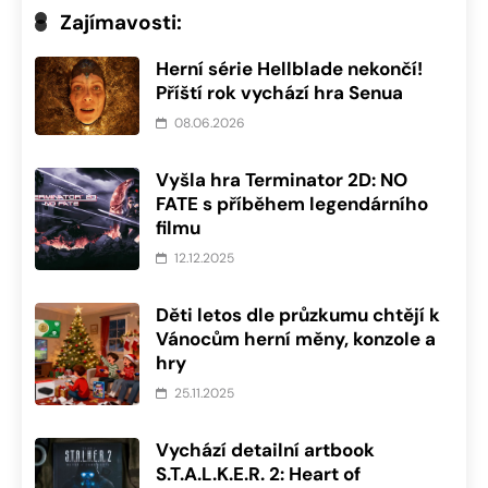
Zajímavosti:
Herní série Hellblade nekončí!
Příští rok vychází hra Senua
08.06.2026
Vyšla hra Terminator 2D: NO
FATE s příběhem legendárního
filmu
12.12.2025
Děti letos dle průzkumu chtějí k
Vánocům herní měny, konzole a
hry
25.11.2025
Vychází detailní artbook
S.T.A.L.K.E.R. 2: Heart of