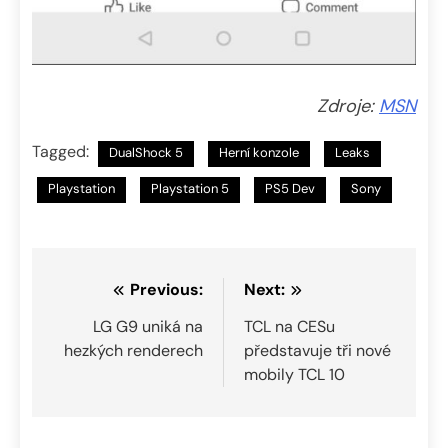
Zdroje:
MSN
Tagged:
DualShock 5
Herní konzole
Leaks
Playstation
Playstation 5
PS5 Dev
Sony
Navigace
Previous:
Next:
pro
LG G9 uniká na
TCL na CESu
hezkých renderech
představuje tři nové
příspěvek
mobily TCL 10