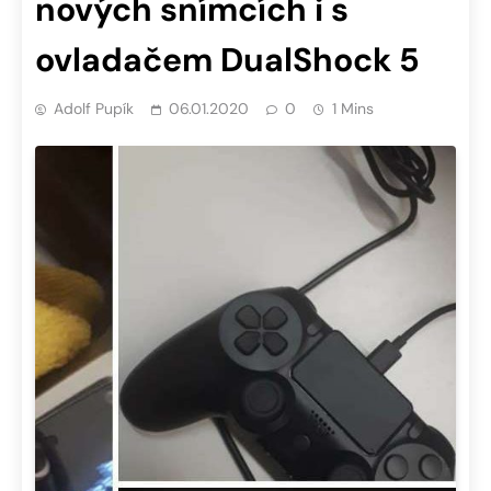
nových snímcích i s
ovladačem DualShock 5
Adolf Pupík
06.01.2020
0
1 Mins