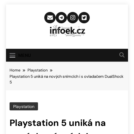
Skip
to
content
Infoek.cz
Web Věnující Se Technologickým
Novinkám
MENU
Home
Playstation
Playstation 5 uniká na nových snímcích i s ovladačem DualShock
5
Playstation
Playstation 5 uniká na