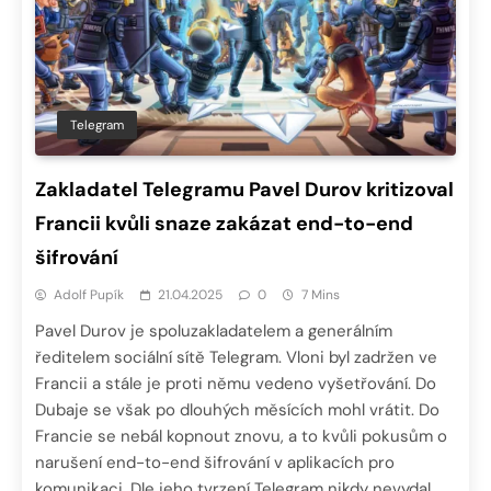
Telegram
Zakladatel Telegramu Pavel Durov kritizoval
Francii kvůli snaze zakázat end-to-end
šifrování
Adolf Pupík
21.04.2025
0
7 Mins
Pavel Durov je spoluzakladatelem a generálním
ředitelem sociální sítě Telegram. Vloni byl zadržen ve
Francii a stále je proti němu vedeno vyšetřování. Do
Dubaje se však po dlouhých měsících mohl vrátit. Do
Francie se nebál kopnout znovu, a to kvůli pokusům o
narušení end-to-end šifrování v aplikacích pro
komunikaci. Dle jeho tvrzení Telegram nikdy nevydal