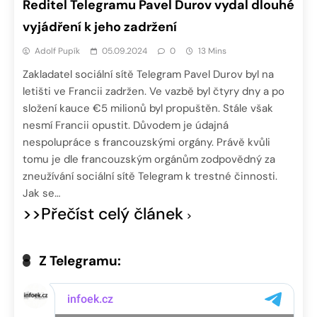
Ředitel Telegramu Pavel Durov vydal dlouhé
vyjádření k jeho zadržení
Adolf Pupík
05.09.2024
0
13 Mins
Zakladatel sociální sítě Telegram Pavel Durov byl na
letišti ve Francii zadržen. Ve vazbě byl čtyry dny a po
složení kauce €5 milionů byl propuštěn. Stále však
nesmí Francii opustit. Důvodem je údajná
nespolupráce s francouzskými orgány. Právě kvůli
tomu je dle francouzským orgánům zodpovědný za
zneužívání sociální sítě Telegram k trestné činnosti.
Jak se…
>>Přečíst celý článek
Z Telegramu: