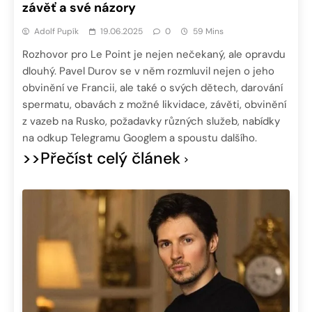
závěť a své názory
Adolf Pupík
19.06.2025
0
59 Mins
Rozhovor pro Le Point je nejen nečekaný, ale opravdu
dlouhý. Pavel Durov se v něm rozmluvil nejen o jeho
obvinění ve Francii, ale také o svých dětech, darování
spermatu, obavách z možné likvidace, závěti, obvinění
z vazeb na Rusko, požadavky různých služeb, nabídky
na odkup Telegramu Googlem a spoustu dalšího.
>>Přečíst celý článek