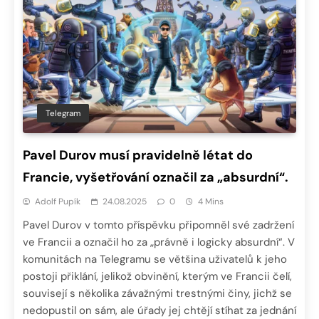
Telegram
Pavel Durov musí pravidelně létat do
Francie, vyšetřování označil za „absurdní“.
Adolf Pupík
24.08.2025
0
4 Mins
Pavel Durov v tomto příspěvku připomněl své zadržení
ve Francii a označil ho za „právně i logicky absurdní“. V
komunitách na Telegramu se většina uživatelů k jeho
postoji přiklání, jelikož obvinění, kterým ve Francii čelí,
souvisejí s několika závažnými trestnými činy, jichž se
nedopustil on sám, ale úřady jej chtějí stíhat za jednání