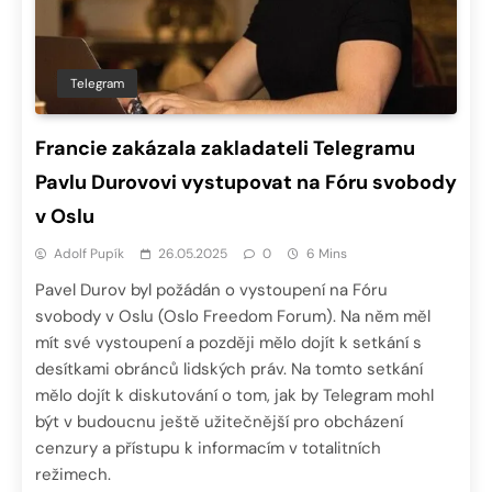
Telegram
Francie zakázala zakladateli Telegramu
Pavlu Durovovi vystupovat na Fóru svobody
v Oslu
Adolf Pupík
26.05.2025
0
6 Mins
Pavel Durov byl požádán o vystoupení na Fóru
svobody v Oslu (Oslo Freedom Forum). Na něm měl
mít své vystoupení a později mělo dojít k setkání s
desítkami obránců lidských práv. Na tomto setkání
mělo dojít k diskutování o tom, jak by Telegram mohl
být v budoucnu ještě užitečnější pro obcházení
cenzury a přístupu k informacím v totalitních
režimech.