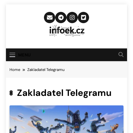
Skip
to
content
Infoek.cz
Web Věnující Se Technologickým
Novinkám
MENU
Home
Zakladatel Telegramu
Zakladatel Telegramu