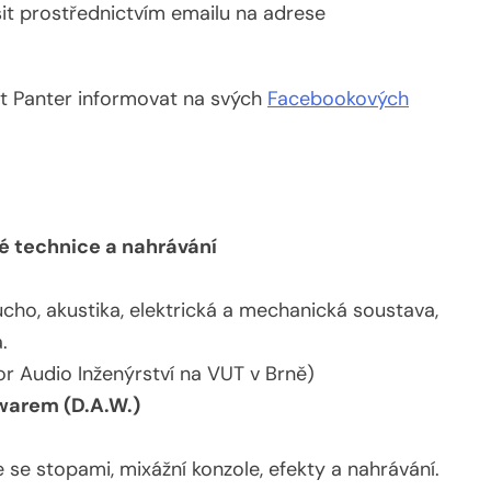
sit prostřednictvím emailu na adrese
t Panter informovat na svých
Facebookových
vé technice a nahrávání
é ucho, akustika, elektrická a mechanická soustava,
.
tor Audio Inženýrství na VUT v Brně)
warem (D.A.W.)
 se stopami, mixážní konzole, efekty a nahrávání.