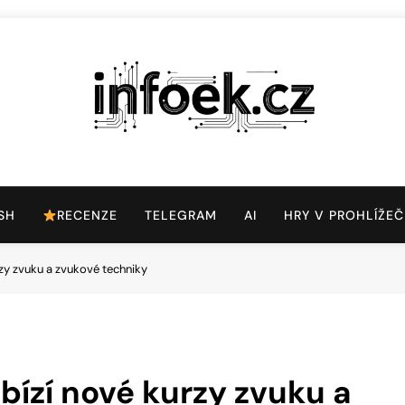
Infoek.cz
Web Věnující Se Technologickým Novinkám
SH
RECENZE
TELEGRAM
AI
HRY V PROHLÍŽEČ
zy zvuku a zvukové techniky
ízí nové kurzy zvuku a