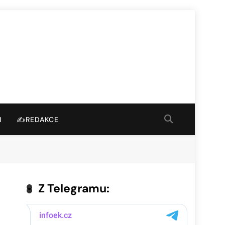
I
✍️REDAKCE
Z Telegramu: