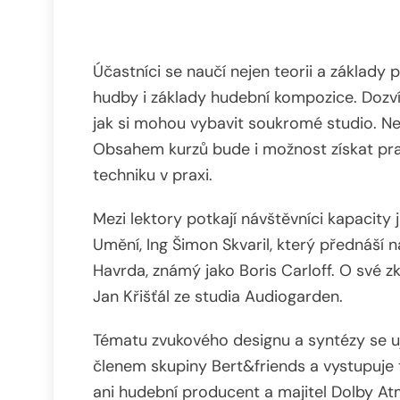
Účastníci se naučí nejen teorii a základy
hudby i základy hudební kompozice. Dozví
jak si mohou vybavit soukromé studio. Ne
Obsahem kurzů bude i možnost získat pra
techniku v praxi.
Mezi lektory potkají návštěvníci kapacity
Umění, Ing Šimon Skvaril, který přednáší 
Havrda, známý jako Boris Carloff. O své zk
Jan Křišťál ze studia Audiogarden.
Tématu zvukového designu a syntézy se uj
členem skupiny Bert&friends a vystupu
ani hudební producent a majitel Dolby At