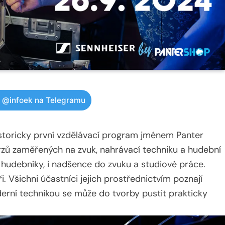
w @infoek na Telegramu
istoricky první vzdělávací program jménem Panter
urzů zaměřených na zvuk, nahrávací techniku a hudební
í hudebníky, i nadšence do zvuku a studiové práce.
. Všichni účastníci jejich prostřednictvím poznají
derní technikou se může do tvorby pustit prakticky