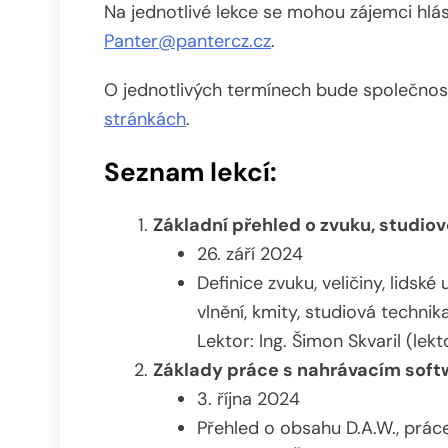
Na jednotlivé lekce se mohou zájemci hlá
Panter@pantercz.cz
.
O jednotlivých termínech bude společnos
stránkách
.
Seznam lekcí:
Základní přehled o zvuku, studio
26. září 2024
Definice zvuku, veličiny, lidsk
vlnění, kmity, studiová technika
Lektor: Ing. Šimon Skvaril (lek
Základy práce s nahrávacím soft
3. října 2024
Přehled o obsahu D.A.W., práce