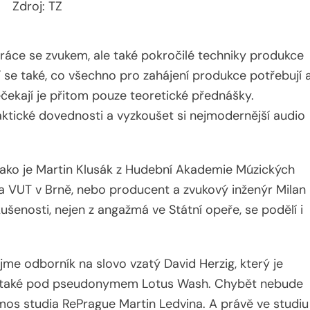
Zdroj: TZ
 práce se zvukem, ale také pokročilé techniky produkce
 se také, co všechno pro zahájení produkce potřebují 
čekají je přitom pouze teoretické přednášky.
ktické dovednosti a vyzkoušet si nejmodernější audio
 jako je Martin Klusák z Hudební Akademie Múzických
na VUT v Brně, nebo producent a zvukový inženýr Milan
ušenosti, nejen z angažmá ve Státní opeře, se podělí i
me odborník na slovo vzatý David Herzig, který je
je také pod pseudonymem Lotus Wash. Chybět nebude
mos studia RePrague Martin Ledvina. A právě ve studiu