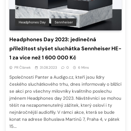
Headphones Day
Sennheiser
Headphones Day 2023: jedinečná
příležitost slyšet sluchátka Sennheiser HE-
1 za více než 1 600 000 Kč
PR Článek
31.08.2023
0
6 Mins
Společnosti Panter a Audigo.cz, kteří jsou lídry
českého sluchátkového trhu, dnes informovaly o blížící
se akci pro všechny milovníky kvalitního poslechu
jménem Headphones day 2023. Návštěvníci se mohou
těšit na nezapomenutelný zážitek, který osloví i ty
nejnáročnější audiofily. V rámci akce, která se bude
konat na adrese Bohuslava Martinů 7, Praha 4, v pátek
15….