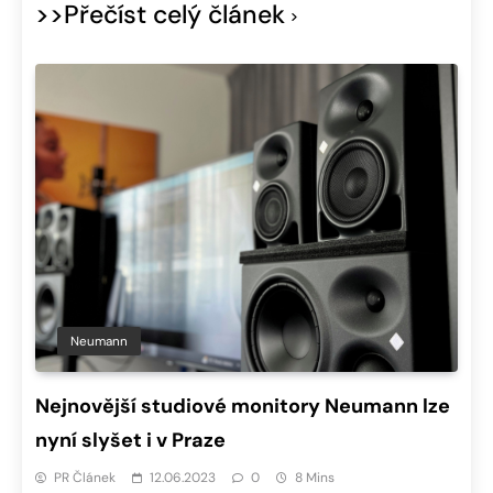
>>Přečíst celý článek
Neumann
Nejnovější studiové monitory Neumann lze
nyní slyšet i v Praze
PR Článek
12.06.2023
0
8 Mins