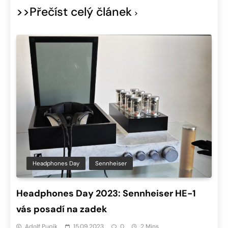
>>Přečíst celý článek
Headphones Day
Sennheiser
Headphones Day 2023: Sennheiser HE-1
vás posadí na zadek
Adolf Pupík
15.09.2023
0
2 Mins