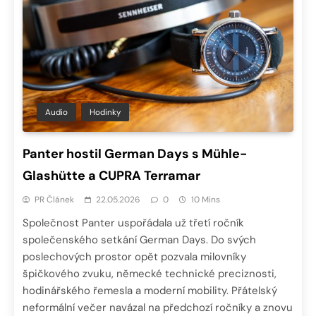
Audio
Hodinky
Panter hostil German Days s Mühle-
Glashütte a CUPRA Terramar
PR Článek
22.05.2026
0
10 Mins
Společnost Panter uspořádala už třetí ročník
společenského setkání German Days. Do svých
poslechových prostor opět pozvala milovníky
špičkového zvuku, německé technické preciznosti,
hodinářského řemesla a moderní mobility. Přátelský
neformální večer navázal na předchozí ročníky a znovu