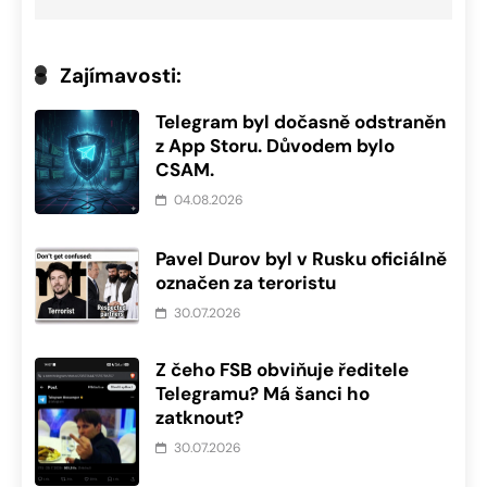
Zajímavosti:
Telegram byl dočasně odstraněn
z App Storu. Důvodem bylo
CSAM.
04.08.2026
Pavel Durov byl v Rusku oficiálně
označen za teroristu
30.07.2026
Z čeho FSB obviňuje ředitele
Telegramu? Má šanci ho
zatknout?
30.07.2026