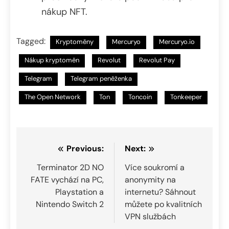
nákup NFT.
Tagged:
Kryptoměny
Mercuryo
Mercuryo.io
Nákup kryptoměn
Revolut
Revolut Pay
Telegram
Telegram peněženka
The Open Network
Ton
Toncoin
Tonkeeper
Navigace
Previous:
Next:
pro
Terminator 2D NO
Více soukromí a
FATE vychází na PC,
anonymity na
příspěvek
Playstation a
internetu? Sáhnout
Nintendo Switch 2
můžete po kvalitních
VPN službách