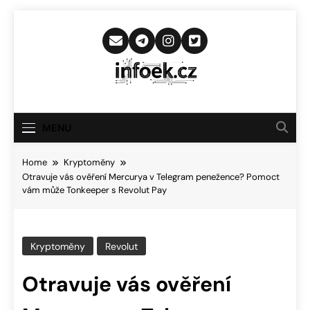
Skip
to
content
Infoek.cz
Web Věnující Se Technologickým
Novinkám
MENU
Home
Kryptoměny
Otravuje vás ověření Mercurya v Telegram penežence? Pomoct
vám může Tonkeeper s Revolut Pay
Kryptoměny
Revolut
Otravuje vás ověření