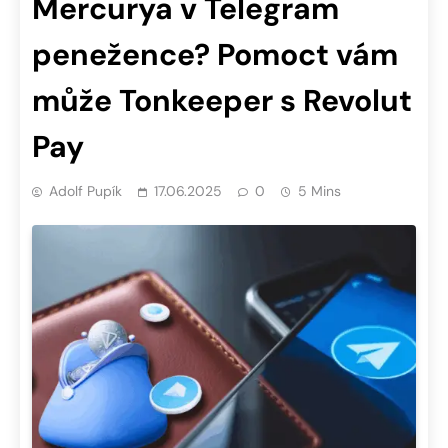
Mercurya v Telegram
penežence? Pomoct vám
může Tonkeeper s Revolut
Pay
Adolf Pupík
17.06.2025
0
5 Mins