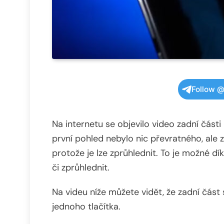
Follow @
Na internetu se objevilo video zadní část
první pohled nebylo nic převratného, ale 
protože je lze zprůhlednit. To je možné d
či zprůhlednit.
Na videu níže můžete vidět, že zadní část
jednoho tlačítka.