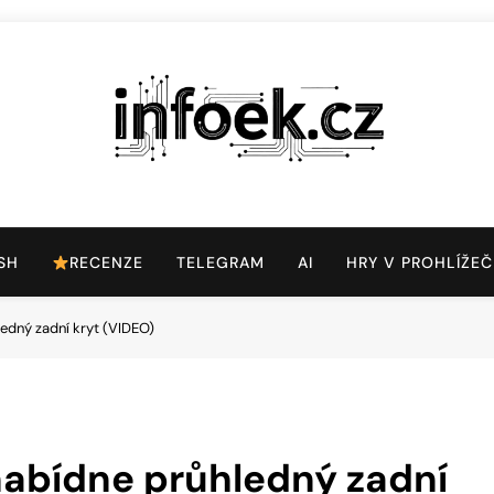
Infoek.cz
Web Věnující Se Technologickým Novinkám
SH
RECENZE
TELEGRAM
AI
HRY V PROHLÍŽEČ
edný zadní kryt (VIDEO)
nabídne průhledný zadní