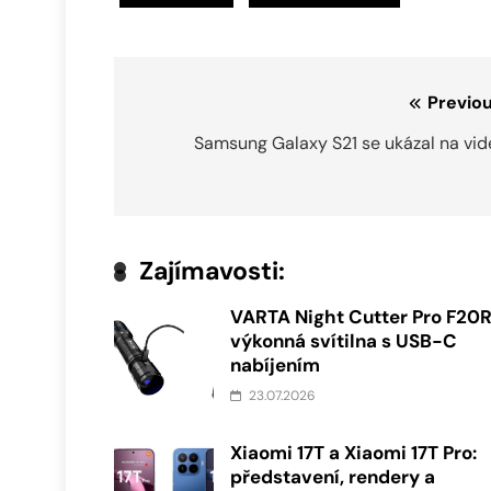
Navigace
Previou
pro
Samsung Galaxy S21 se ukázal na vid
příspěvek
Zajímavosti:
VARTA Night Cutter Pro F20R
výkonná svítilna s USB-C
nabíjením
23.07.2026
Xiaomi 17T a Xiaomi 17T Pro:
představení, rendery a