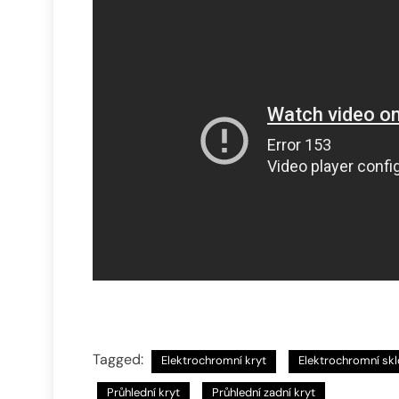
Tagged:
Elektrochromní kryt
Elektrochromní skl
Průhlední kryt
Průhlední zadní kryt