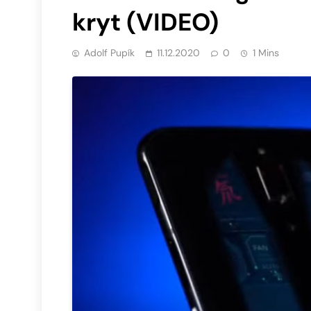
kryt (VIDEO)
Adolf Pupík
11.12.2020
0
1 Mins