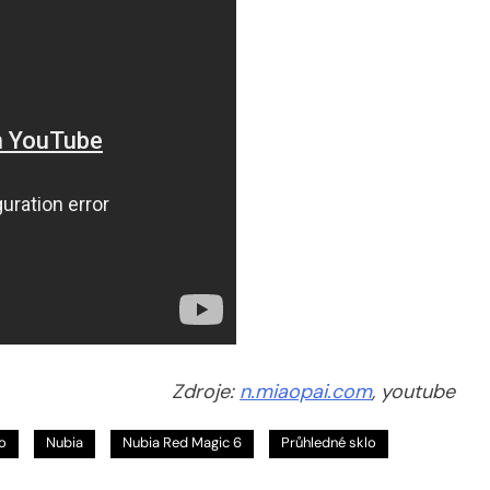
Zdroje:
n.miaopai.com
, youtube
o
Nubia
Nubia Red Magic 6
Průhledné sklo