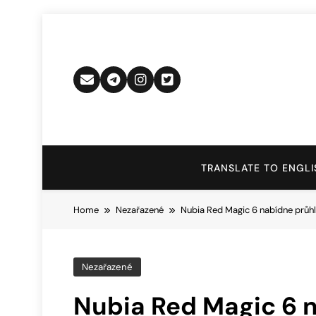
Skip
to
content
TRANSLATE TO ENGLI
Home
Nezařazené
Nubia Red Magic 6 nabídne průhl
Nezařazené
Nubia Red Magic 6 