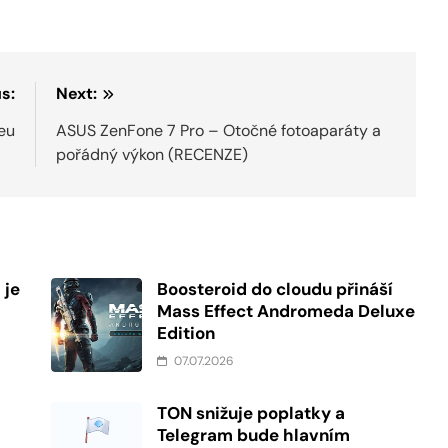
s:
Next:
eu
ASUS ZenFone 7 Pro – Otočné fotoaparáty a
pořádný výkon (RECENZE)
 je
Boosteroid do cloudu přináší
Mass Effect Andromeda Deluxe
Edition
07.07.2026
TON snižuje poplatky a
Telegram bude hlavním