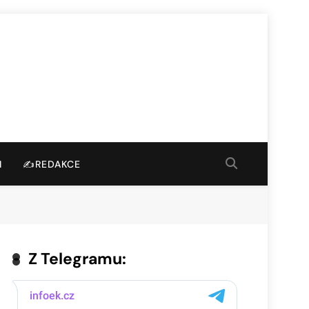
I
✍️REDAKCE
Z Telegramu: