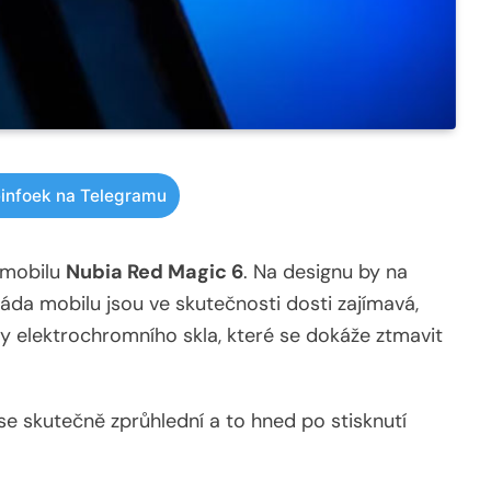
infoek na Telegramu
i mobilu
Nubia Red Magic 6
. Na designu by na
záda mobilu jsou ve skutečnosti dosti zajímavá,
íky elektrochromního skla, které se dokáže ztmavit
 se skutečně zprůhlední a to hned po stisknutí