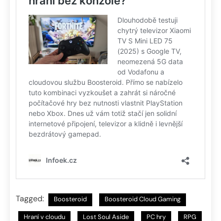
Tagged:
Boosteroid
Boosteroid Cloud Gaming
Hraní v cloudu
Lost Soul Aside
PC hry
RPG