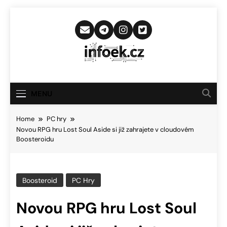
Skip
to
content
Infoek.cz
Web Věnující Se Technologickým
Novinkám
MENU
Home
PC hry
Novou RPG hru Lost Soul Aside si již zahrajete v cloudovém
Boosteroidu
Boosteroid
PC Hry
Novou RPG hru Lost Soul