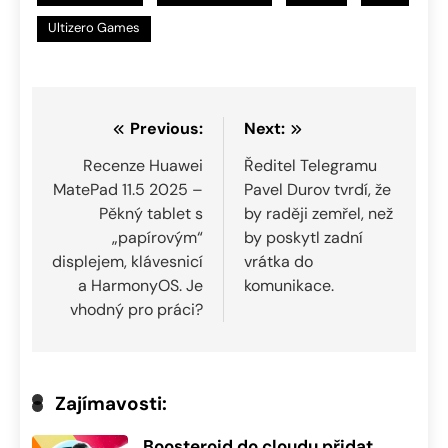
Ultizero Games
Navigace
Previous:
Next:
pro
Recenze Huawei
Ředitel Telegramu
MatePad 11.5 2025 –
Pavel Durov tvrdí, že
příspěvek
Pěkný tablet s
by raději zemřel, než
„papírovým“
by poskytl zadní
displejem, klávesnicí
vrátka do
a HarmonyOS. Je
komunikace.
vhodný pro práci?
Zajímavosti:
Boosteroid do cloudu přidat