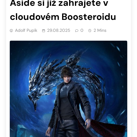
Aside si již zahrajete v
cloudovém Boosteroidu
Adolf Pupík
29.08.2025
0
2 Mins