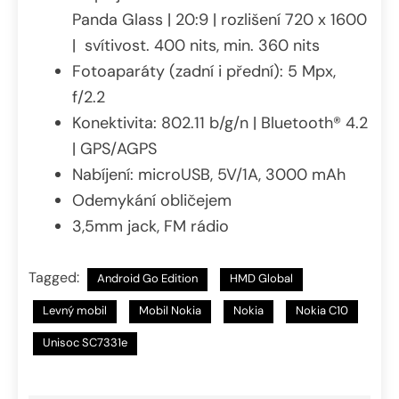
Panda Glass | 20:9 | rozlišení 720 x 1600
| svítivost. 400 nits, min. 360 nits
Fotoaparáty (zadní i přední): 5 Mpx,
f/2.2
Konektivita: 802.11 b/g/n | Bluetooth® 4.2
| GPS/AGPS
Nabíjení: microUSB, 5V/1A, 3000 mAh
Odemykání obličejem
3,5mm jack, FM rádio
Tagged:
Android Go Edition
HMD Global
Levný mobil
Mobil Nokia
Nokia
Nokia C10
Unisoc SC7331e