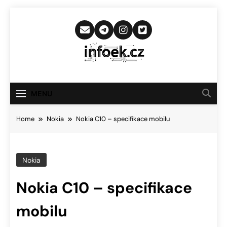
Skip
to
content
Infoek.cz
Web Věnující Se Technologickým
Novinkám
MENU
Home
Nokia
Nokia C10 – specifikace mobilu
Nokia
Nokia C10 – specifikace
mobilu