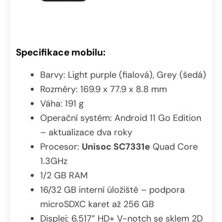
Specifikace mobilu:
Barvy: Light purple (fialová), Grey (šedá)
Rozměry: 169.9 x 77.9 x 8.8 mm
Váha: 191 g
Operační systém: Android 11 Go Edition
– aktualizace dva roky
Procesor:
Unisoc SC7331e
Quad Core
1.3GHz
1/2 GB RAM
16/32 GB interní úložiště – podpora
microSDXC karet až 256 GB
Displej: 6.517” HD+ V-notch se sklem 2D