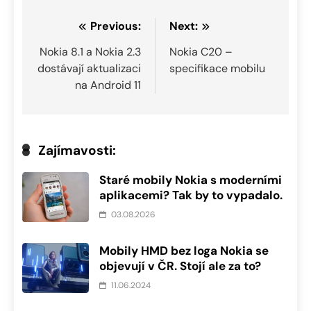
Navigace
Previous:
Next:
pro
Nokia 8.1 a Nokia 2.3
Nokia C20 –
dostávají aktualizaci
specifikace mobilu
příspěvek
na Android 11
Zajímavosti:
Staré mobily Nokia s moderními
aplikacemi? Tak by to vypadalo.
03.08.2026
Mobily HMD bez loga Nokia se
objevují v ČR. Stojí ale za to?
11.06.2024