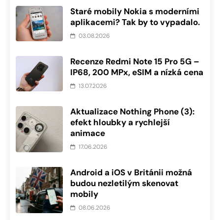
Staré mobily Nokia s moderními
aplikacemi? Tak by to vypadalo.
03.08.2026
Recenze Redmi Note 15 Pro 5G –
IP68, 200 MPx, eSIM a nízká cena
13.07.2026
Aktualizace Nothing Phone (3):
efekt hloubky a rychlejší
animace
17.06.2026
Android a iOS v Británii možná
budou nezletilým skenovat
mobily
08.06.2026