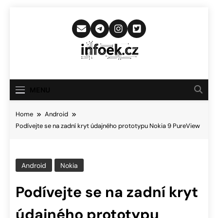
Skip
to
content
Infoek.cz
Web Věnující Se Technologickým
Novinkám
MENU
Home
Android
Podívejte se na zadní kryt údajného prototypu Nokia 9 PureView
Android
Nokia
Podívejte se na zadní kryt
údajného prototypu