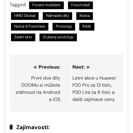
Tagged:
Focení mobilem
Fotomobil
HMD Global
Náhradní díly
Nokia
Nokia 9 PureView
Prototyp
RAW
Zadní sklo
Zrušený prototyp
Navigace
Previous:
Next:
pro
První dva díly
Letní akce u Huawei:
DOOMu si můžete
P20 Pro za 13 tisíc,
příspěvek
stáhnout na Android
P30 Lite za 8 tisíc a
a iOS
další zajímavé ceny
Zajímavosti: