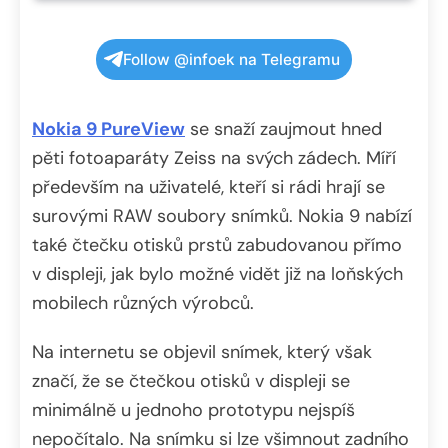
Follow @infoek na Telegramu
Nokia 9 PureView
se snaží zaujmout hned
pěti fotoaparáty Zeiss na svých zádech. Míří
především na uživatelé, kteří si rádi hrají se
surovými RAW soubory snímků. Nokia 9 nabízí
také čtečku otisků prstů zabudovanou přímo
v displeji, jak bylo možné vidět již na loňských
mobilech různých výrobců.
Na internetu se objevil snímek, který však
značí, že se čtečkou otisků v displeji se
minimálně u jednoho prototypu nejspíš
nepočítalo. Na snímku si lze všimnout zadního