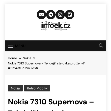
Skip
to
content
Infoek.cz
Web Věnující Se Technologickým
Novinkám
MENU
Home
Nokia
Nokia 7310 Supernova – Tehdejší stylovka pro ženy?
#NavratDoMinulosti
Nokia
Retro Mobily
Nokia 7310 Supernova –