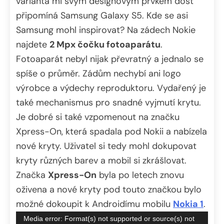
varianta mi svým designovým prvkem dost
připomíná Samsung Galaxy S5. Kde se asi
Samsung mohl inspirovat? Na zádech Nokie
najdete
2 Mpx čočku fotoaparátu
.
Fotoaparát nebyl nijak převratný a jednalo se
spíše o průměr. Zádům nechybí ani logo
výrobce a výdechy reproduktoru. Vydařený je
také mechanismus pro snadné vyjmutí krytu.
Je dobré si také vzpomenout na značku
Xpress-On, která spadala pod Nokii a nabízela
nové kryty. Uživatel si tedy mohl dokupovat
kryty různých barev a mobil si zkrášlovat.
Značka
Xpress-On
byla po letech znovu
oživena a nové kryty pod touto značkou bylo
možné dokoupit k Androidímu mobilu
Nokia 1
.
Video
Media error: Format(s) not supported or source(s) not