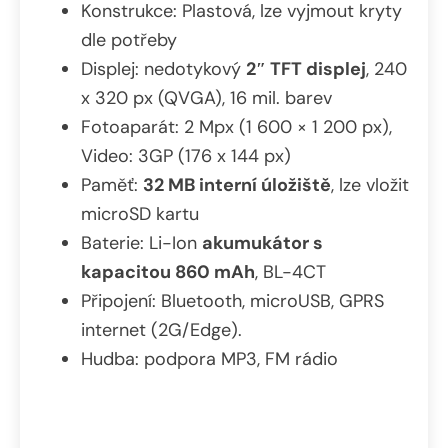
Konstrukce: Plastová, lze vyjmout kryty
dle potřeby
Displej: nedotykový
2″ TFT displej
, 240
x 320 px (QVGA), 16 mil. barev
Fotoaparát: 2 Mpx (1 600 × 1 200 px),
Video: 3GP (176 x 144 px)
Paměť:
32 MB interní úložiště
, lze vložit
microSD kartu
Baterie: Li-Ion
akumukátor s
kapacitou 860 mAh
, BL-4CT
Připojení: Bluetooth, microUSB, GPRS
internet (2G/Edge).
Hudba: podpora MP3, FM rádio