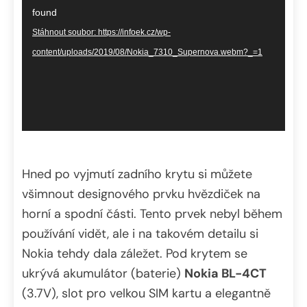
přehrávač
found
Stáhnout soubor: https://infoek.cz/wp-
content/uploads/2019/08/Nokia_7310_Supernova.webm?_=1
Hned po vyjmutí zadního krytu si můžete
všimnout designového prvku hvězdiček na
horní a spodní části. Tento prvek nebyl během
používání vidět, ale i na takovém detailu si
Nokia tehdy dala záležet. Pod krytem se
ukrývá akumulátor (baterie)
Nokia BL-4CT
(3.7V), slot pro velkou SIM kartu a elegantně