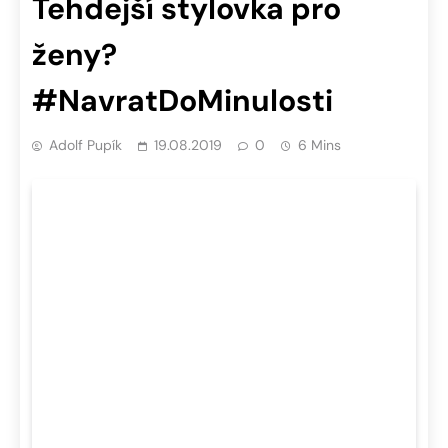
Tehdejší stylovka pro
ženy?
#NavratDoMinulosti
Adolf Pupík
19.08.2019
0
6 Mins