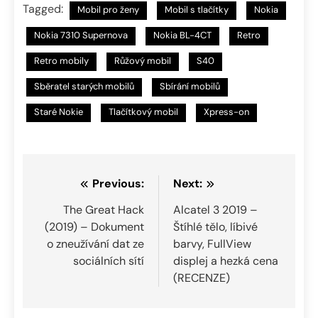
Tagged:
Mobil pro ženy
Mobil s tlačítky
Nokia
Nokia 7310 Supernova
Nokia BL-4CT
Retro
Retro mobily
Růžový mobil
S40
Sběratel starých mobilů
Sbírání mobilů
Staré Nokie
Tlačítkový mobil
Xpress-on
Navigace
Previous:
Next:
pro
The Great Hack
Alcatel 3 2019 –
(2019) – Dokument
Štíhlé tělo, líbivé
příspěvek
o zneužívání dat ze
barvy, FullView
sociálních sítí
displej a hezká cena
(RECENZE)