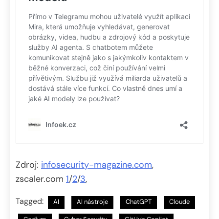
Zdroj:
infosecurity-magazine.com
,
zscaler.com
1
/
2
/
3
,
Tagged:
AI
AI nástroje
ChatGPT
Cloude