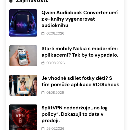
Zajímavosti:
Qwen Audiobook Converter umí
z e-knihy vygenerovat
audioknihu
07.08.2026
Staré mobily Nokia s moderními
aplikacemi? Tak by to vypadalo.
03.08.2026
Je vhodné sdílet fotky dětí? S
tím pomůže aplikace RODIcheck
01.08.2026
SplitVPN nedodržuje „no log
policy“. Dokazují to data v
prodeji.
26.07.2026