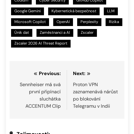
Codium
Cyber Security
GitHub Copilot
Google Gemini
Kybernetická bezpečnost
LLM
Microsoft Copilot
OpenAI
Perplexity
Rizika
Únik dat
Zaměstnanci a AI
Zscaler
Zscaler 2026 AI Threat Report
Navigace
Previous:
Next:
pro
Sennheiser má svá
Proton VPN
první připínací
zaznamenává nárůst
příspěvek
sluchátka
po blokování
ACCENTUM Clip
Telegramu v Indii