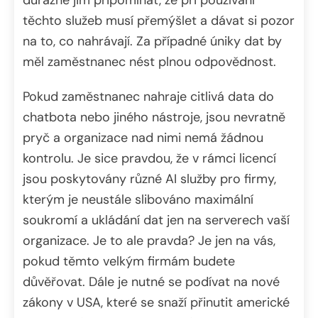
důrazně jim připomínat, že při používání
těchto služeb musí přemýšlet a dávat si pozor
na to, co nahrávají. Za případné úniky dat by
měl zaměstnanec nést plnou odpovědnost.
Pokud zaměstnanec nahraje citlivá data do
chatbota nebo jiného nástroje, jsou nevratně
pryč a organizace nad nimi nemá žádnou
kontrolu. Je sice pravdou, že v rámci licencí
jsou poskytovány různé AI služby pro firmy,
kterým je neustále slibováno maximální
soukromí a ukládání dat jen na serverech vaší
organizace. Je to ale pravda? Je jen na vás,
pokud těmto velkým firmám budete
důvěřovat. Dále je nutné se podívat na nové
zákony v USA, které se snaží přinutit americké