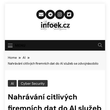
Skip
to
content
Infoek.cz
Web Věnující Se Technologickým
Novinkám
MENU
Home
AI
Nahrávání citlivých firemních dat do AI služeb se zdvojnásobilo
AI
Cyber Security
Nahrávání citlivých
firemních dat do AI služeb