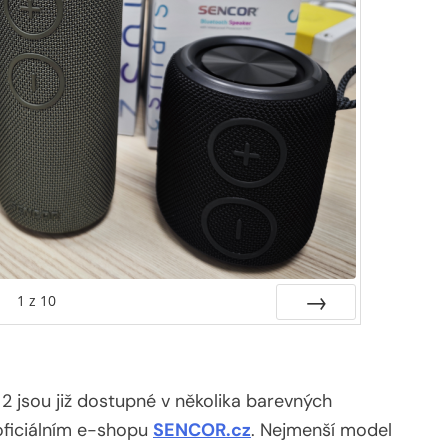
1
z
10
Další
 jsou již dostupné v několika barevných
oficiálním e-shopu
SENCOR.cz
. Nejmenší model