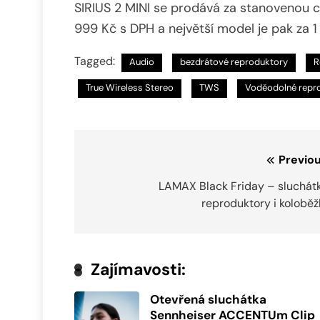
SIRIUS 2 MINI se prodává za stanovenou ce
999 Kč s DPH a největší model je pak za 1
Tagged:
Audio
bezdrátové reproduktory
R
True Wireless Stereo
TWS
Voděodolné repr
Navigace
Previou
pro
LAMAX Black Friday – sluchátk
reproduktory i kolobě
příspěvek
Zajímavosti:
Otevřená sluchátka
Sennheiser ACCENTUm Clip