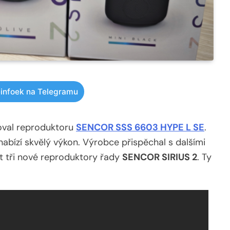
infoek na Telegramu
oval reproduktoru
SENCOR SSS 6603 HYPE L SE
.
nabízí skvělý výkon. Výrobce přispěchal s dalšími
t tři nové reproduktory řady
SENCOR SIRIUS 2
. Ty