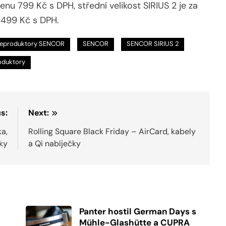
nu 799 Kč s DPH, střední velikost SIRIUS 2 je za
 499 Kč s DPH.
eproduktory SENCOR
SENCOR
SENCOR SIRIUS 2
oduktory
s:
Next:
a,
Rolling Square Black Friday – AirCard, kabely
žky
a Qi nabíječky
Panter hostil German Days s
Mühle-Glashütte a CUPRA