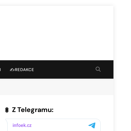
I
✍️REDAKCE
Z Telegramu: