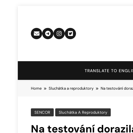
Skip
to
content
TRANSLATE TO ENGLI
Home
Sluchátka a reproduktory
Na testování dora
SENCOR
Sluchátka A Reproduktory
Na testování dorazil