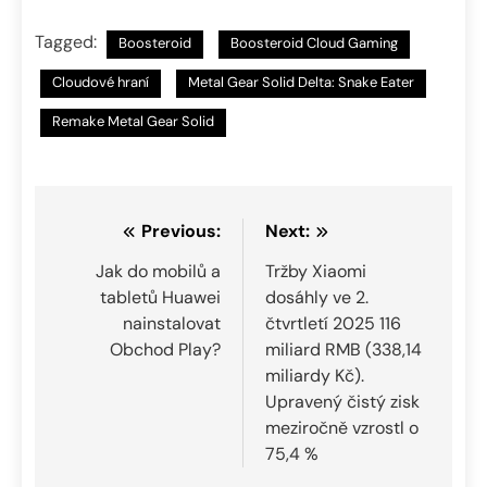
Tagged:
Boosteroid
Boosteroid Cloud Gaming
Cloudové hraní
Metal Gear Solid Delta: Snake Eater
Remake Metal Gear Solid
Navigace
Previous:
Next:
pro
Jak do mobilů a
Tržby Xiaomi
tabletů Huawei
dosáhly ve 2.
příspěvek
nainstalovat
čtvrtletí 2025 116
Obchod Play?
miliard RMB (338,14
miliardy Kč).
Upravený čistý zisk
meziročně vzrostl o
75,4 %