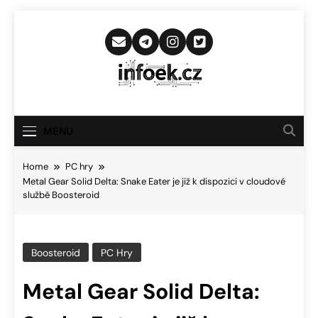
Skip
to
content
Infoek.cz
Web Věnující Se Technologickým
Novinkám
MENU
Home
PC hry
Metal Gear Solid Delta: Snake Eater je již k dispozici v cloudové
službě Boosteroid
Boosteroid
PC Hry
Metal Gear Solid Delta: