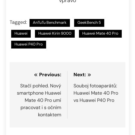
vpravo
Tagged:
AnTuTu Benchmark
GeekBench 5
Huawei
Huawei Kirin 9000
Huawei Mate 40 Pro
Huawei P40 Pro
Navigace
Previous:
Next:
pro
Stačí pohled. Nový
Souboj fotoaparátů:
smartphone Huawei
Huawei Mate 40 Pro
příspěvek
Mate 40 Pro umí
vs Huawei P40 Pro
pracovat i s očním
kontaktem