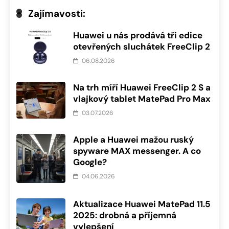
Zajímavosti:
Huawei u nás prodává tři edice
otevřených sluchátek FreeClip 2
06.08.2026
Na trh míří Huawei FreeClip 2 S a
vlajkový tablet MatePad Pro Max
03.07.2026
Apple a Huawei mažou ruský
spyware MAX messenger. A co
Google?
04.06.2026
Aktualizace Huawei MatePad 11.5
2025: drobná a příjemná
vylepšení