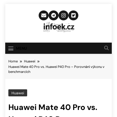
Skip
to
content
Infoek.cz
Web Věnující Se Technologickým
Novinkám
MENU
Home
Huawei
Huawei Mate 40 Pro vs. Huawei P40 Pro – Porovnání výkonu v
benchmarcích
Huawei
Huawei Mate 40 Pro vs.