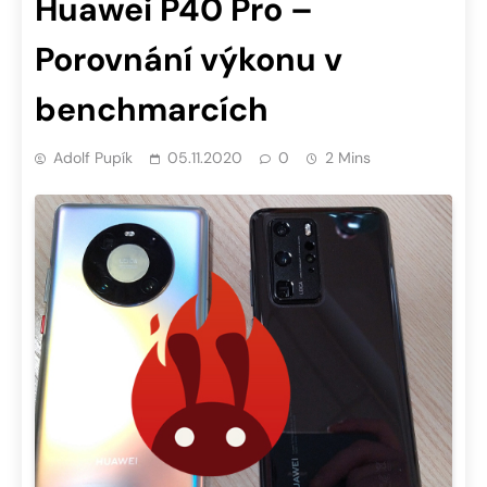
Huawei P40 Pro –
Porovnání výkonu v
benchmarcích
Adolf Pupík
05.11.2020
0
2 Mins