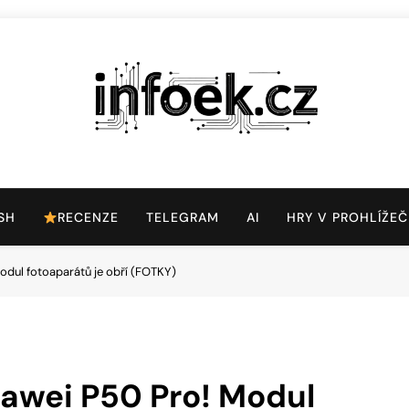
Infoek.cz
Web Věnující Se Technologickým Novinkám
SH
RECENZE
TELEGRAM
AI
HRY V PROHLÍŽEČ
Modul fotoaparátů je obří (FOTKY)
Huawei P50 Pro! Modul