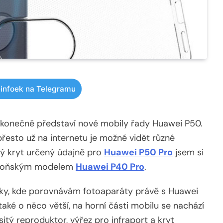
infoek na Telegramu
 konečně představí nové mobily řady Huawei P50.
řesto už na internetu je možné vidět různé
vý kryt určený údajně pro
Huawei P50 Pro
jsem si
 s loňským modelem
Huawei P40 Pro
.
mky, kde porovnávám fotoaparáty právě s Huawei
také o něco větší, na horní části mobilu se nachází
tý reproduktor, výřez pro infraport a kryt