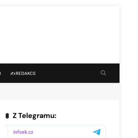
I
✍️REDAKCE
Z Telegramu: