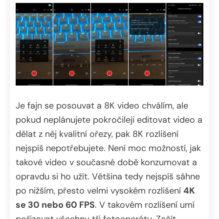
Je fajn se posouvat a 8K video chválím, ale
pokud neplánujete pokročileji editovat video a
dělat z něj kvalitní ořezy, pak 8K rozlišení
nejspíš nepotřebujete. Není moc možností, jak
takové video v současné době konzumovat a
opravdu si ho užít. Většina tedy nejspíš sáhne
po nižším, přesto velmi vysokém rozlišení
4K
se 30 nebo 60 FPS
. V takovém rozlišení umí
pořizovat všechny tři fotoaparáty. Začít