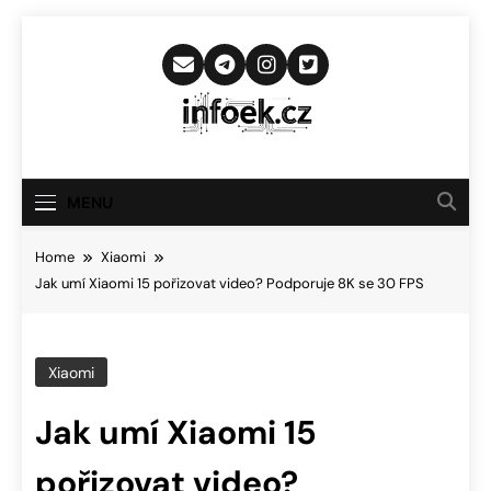
Skip
to
content
Infoek.cz
Web Věnující Se Technologickým
Novinkám
MENU
Home
Xiaomi
Jak umí Xiaomi 15 pořizovat video? Podporuje 8K se 30 FPS
Xiaomi
Jak umí Xiaomi 15
pořizovat video?