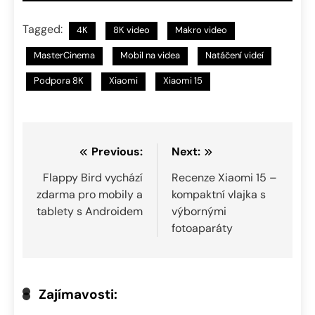
Tagged:
4K
8K video
Makro video
MasterCinema
Mobil na videa
Natáčení videí
Podpora 8K
Xiaomi
Xiaomi 15
Navigace
Previous:
Next:
pro
Flappy Bird vychází
Recenze Xiaomi 15 –
zdarma pro mobily a
kompaktní vlajka s
příspěvek
tablety s Androidem
výbornými
fotoaparáty
Zajímavosti: