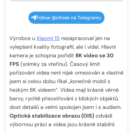
Follow @infoek na Telegramu
Výrobce u
Xiaomi 15
nezapracoval jen na
vylepšení kvality fotografií, ale i videí. Hlavní
kamera je schopna pořídit
8K video se 30
FPS
(snímky za vteřinu). Časový limit
pořizování videa není nijak omezován a vlastně
jsem si celou dobu říkal „konečně mobil s
hezkým 8K videem“. Videa mají krásné věrné
barvy, rychlé přeostřování z blízkých objektů,
dost detailů a velmi spokojen jsem i s audiem.
Optická stabilizace obrazu (OIS)
odvádí
výbornou práci a videa jsou krásně stabilní.