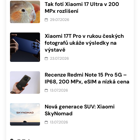
Tak fotí Xiaomi 17 Ultra v 200
MPx rozlišení
29.07.2026
Xiaomi 17T Pro v rukou českých
fotografů ukáže výsledky na
výstavě
23.07.2026
Recenze Redmi Note 15 Pro 5G –
IP68, 200 MPx, eSIM a nízká cena
13.07.2026
Nová generace SUV: Xiaomi
SkyNomad
13.07.2026