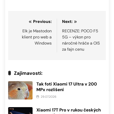
Navigace
Previous:
Next:
pro
Elk je Mastodon
RECENZE: POCO F5
klient pro web a
5G – výkon pro
příspěvek
Windows
náročné hráče a OIS
za fajn cenu
Zajímavosti:
Tak fotí Xiaomi 17 Ultra v 200
MPx rozlišení
29.07.2026
Xiaomi 17T Pro v rukou českých