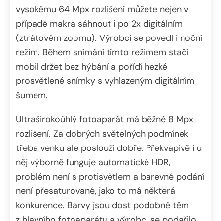
vysokému 64 Mpx rozlišení můžete nejen v
případě makra sáhnout i po 2x digitálním
(ztrátovém zoomu). Výrobci se povedl i noční
režim. Během snímání tímto režimem stačí
mobil držet bez hýbání a pořídí hezké
prosvětlené snímky s vyhlazeným digitálním
šumem.
Ultraširokoúhlý fotoaparát má běžné 8 Mpx
rozlišení. Za dobrých světelných podmínek
třeba venku ale poslouží dobře. Překvapivě i u
něj výborně funguje automatické HDR,
problém není s protisvětlem a barevné podání
není přesaturované, jako to má některá
konkurence. Barvy jsou dost podobné těm
z hlavního fotoaparátu a výrobci se podařilo