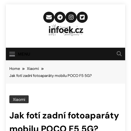
Skip
to
content
Infoek.cz
Web Věnující Se Technologickým
Novinkám
MENU
Home
Xiaomi
Jak fotí zadní fotoaparáty mobilu POCO F5 5G?
Xiaomi
Jak fotí zadní fotoaparáty
mobilu POCO F5 5G?