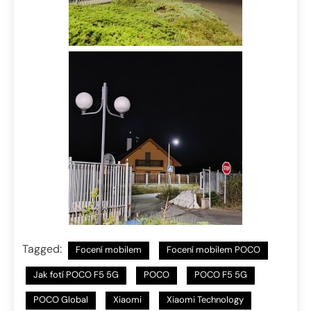
Tagged:
Focení mobilem
Focení mobilem POCO
Jak fotí POCO F5 5G
POCO
POCO F5 5G
POCO Global
Xiaomi
Xiaomi Technology