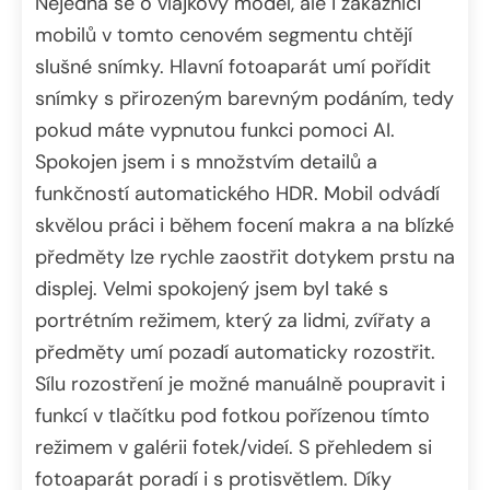
Nejedná se o vlajkový model, ale i zákazníci
mobilů v tomto cenovém segmentu chtějí
slušné snímky. Hlavní fotoaparát umí pořídit
snímky s přirozeným barevným podáním, tedy
pokud máte vypnutou funkci pomoci AI.
Spokojen jsem i s množstvím detailů a
funkčností automatického HDR. Mobil odvádí
skvělou práci i během focení makra a na blízké
předměty lze rychle zaostřit dotykem prstu na
displej. Velmi spokojený jsem byl také s
portrétním režimem, který za lidmi, zvířaty a
předměty umí pozadí automaticky rozostřit.
Sílu rozostření je možné manuálně poupravit i
funkcí v tlačítku pod fotkou pořízenou tímto
režimem v galérii fotek/videí. S přehledem si
fotoaparát poradí i s protisvětlem. Díky