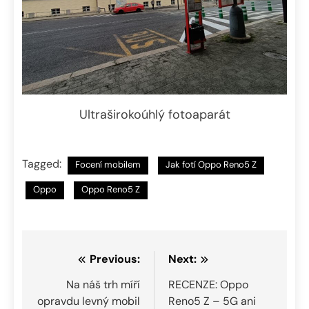
Ultraširokoúhlý fotoaparát
Tagged:
Focení mobilem
Jak fotí Oppo Reno5 Z
Oppo
Oppo Reno5 Z
Navigace
Previous:
Next:
pro
Na náš trh míří
RECENZE: Oppo
opravdu levný mobil
Reno5 Z – 5G ani