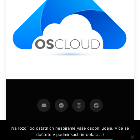
infoek.cz 2026.Developed By
.
BlazeThemes
Na rozdíl od ostatních nesbíráme vaše osobní údaje. Více se
dočtete v podmínkách infoek.cz. :)