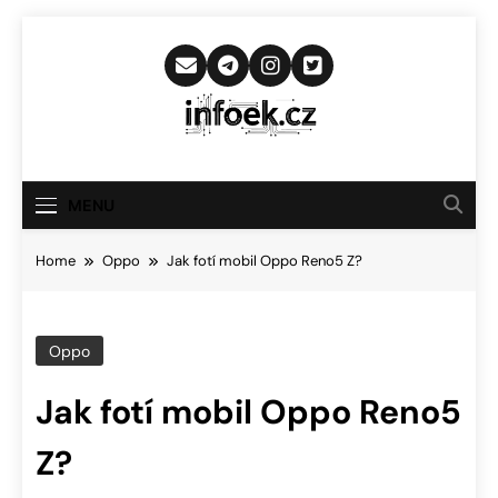
Skip
to
content
Infoek.cz
Web Věnující Se Technologickým
Novinkám
MENU
Home
Oppo
Jak fotí mobil Oppo Reno5 Z?
Oppo
Jak fotí mobil Oppo Reno5
Z?