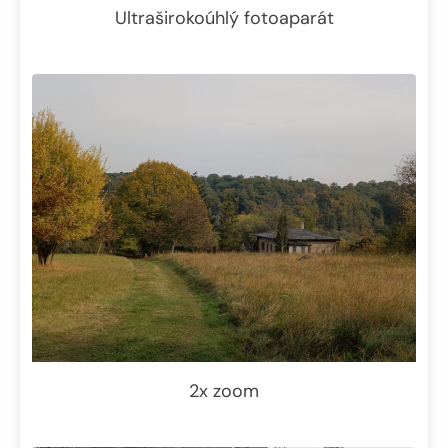
Ultraširokoúhlý fotoaparát
2x zoom