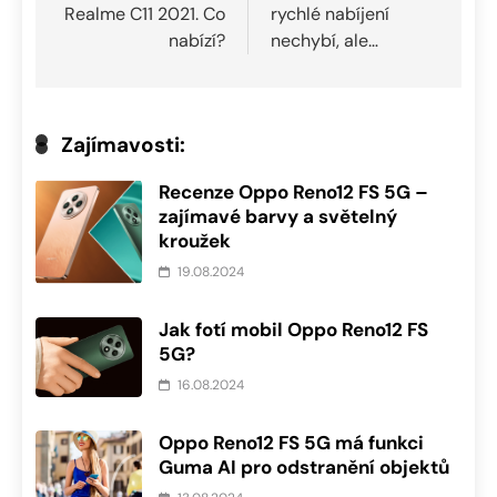
příspěvek
Realme C11 2021. Co
rychlé nabíjení
nabízí?
nechybí, ale…
Zajímavosti:
Recenze Oppo Reno12 FS 5G –
zajímavé barvy a světelný
kroužek
19.08.2024
Jak fotí mobil Oppo Reno12 FS
5G?
16.08.2024
Oppo Reno12 FS 5G má funkci
Guma AI pro odstranění objektů