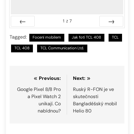
1
z
7
Předchozí
Další
Tagged:
Focení mobilem
Jak fotí TCL 408
TCL
TCL 408
TCL Communication Ltd.
Navigace
Previous:
Next:
pro
Google Pixel 8/8 Pro
Ruský R-FON je ve
a Pixel Watch 2
skutečnosti
příspěvek
unikají. Co
Bangladéšský mobil
nabídnou?
Helio 80