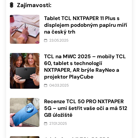
Zajímavosti:
Tablet TCL NXTPAPER 11 Plus s
displejem podobným papíru míří
na český trh
23.05.2025
TCL na MWC 2025 – mobily TCL
60, tablet s technologií
NXTPAPER, AR brýle RayNeo a
projektor PlayCube
04.03.2025
Recenze TCL 50 PRO NXTPAPER
5G – umí šetřit vaše oči a má 512
GB úložiště
27.01.2025