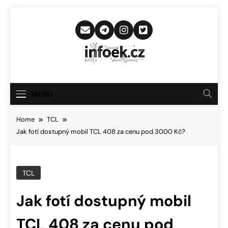
Skip
to
content
Infoek.cz
Web Věnující Se Technologickým
Novinkám
MENU
Home
TCL
Jak fotí dostupný mobil TCL 408 za cenu pod 3000 Kč?
TCL
Jak fotí dostupný mobil
TCL 408 za cenu pod