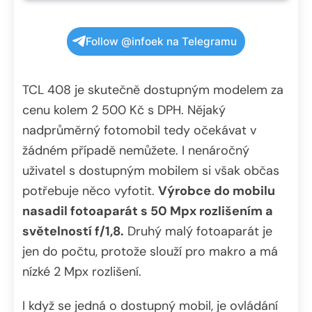
Follow @infoek na Telegramu
TCL 408 je skutečně dostupným modelem za
cenu kolem 2 500 Kč s DPH. Nějaký
nadprůměrný fotomobil tedy očekávat v
žádném případě nemůžete. I nenáročný
uživatel s dostupným mobilem si však občas
potřebuje něco vyfotit.
Výrobce do mobilu
nasadil fotoaparát s 50 Mpx rozlišením a
světelností f/1,8.
Druhý malý fotoaparát je
jen do počtu, protože slouží pro makro a má
nízké 2 Mpx rozlišení.
I když se jedná o dostupný mobil, je ovládání