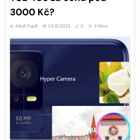
3000 Kč?
Adolf Pupík
02.10.2023
0
4 Mins