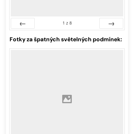
1
z
8
Předchozí
Další
Fotky za špatných světelných podmínek: