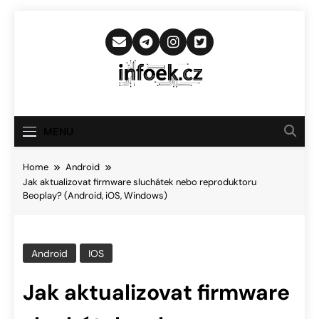
Skip
to
content
Infoek.cz
Web Věnující Se Technologickým
Novinkám
MENU
Home
Android
Jak aktualizovat firmware sluchátek nebo reproduktoru
Beoplay? (Android, iOS, Windows)
Android
IOS
Jak aktualizovat firmware