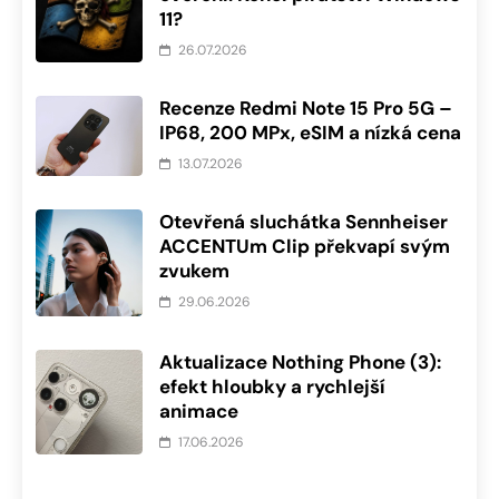
11?
26.07.2026
Recenze Redmi Note 15 Pro 5G –
IP68, 200 MPx, eSIM a nízká cena
13.07.2026
Otevřená sluchátka Sennheiser
ACCENTUm Clip překvapí svým
zvukem
29.06.2026
Aktualizace Nothing Phone (3):
efekt hloubky a rychlejší
animace
17.06.2026