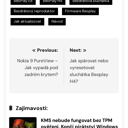
BeoPlay E8
BeoPlay H4
Bezdrátová sluchátka
Bezdrátový reproduktor
Firmware Beoplay
Jak aktualizovat
Návod
Navigace
Previous:
Next:
pro
Nokia 9 PureView –
Jak spárovat nebo
Jak vypadá pod
vyresetovat
příspěvek
zadním krytem?
sluchátka Beoplay
H4?
Zajímavosti:
KMS nebude fungovat bez TPM
ověření. Končí pirátství Windows