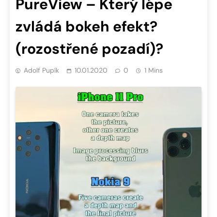
PureView – Který lépe
zvládá bokeh efekt?
(rozostřené pozadí)?
Adolf Pupík
10.01.2020
0
1 Mins