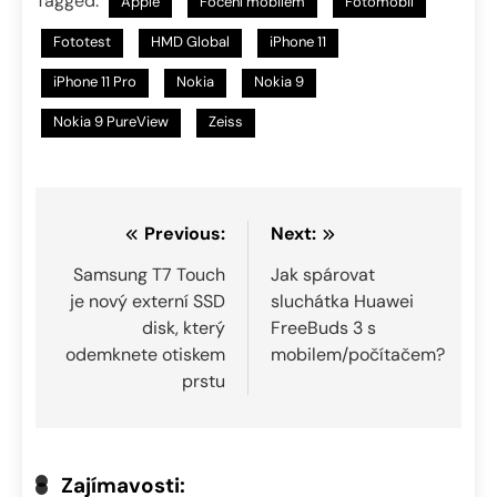
Tagged:
Apple
Focení mobilem
Fotomobil
Fototest
HMD Global
iPhone 11
iPhone 11 Pro
Nokia
Nokia 9
Nokia 9 PureView
Zeiss
Navigace
Previous:
Next:
pro
Samsung T7 Touch
Jak spárovat
je nový externí SSD
sluchátka Huawei
příspěvek
disk, který
FreeBuds 3 s
odemknete otiskem
mobilem/počítačem?
prstu
Zajímavosti: