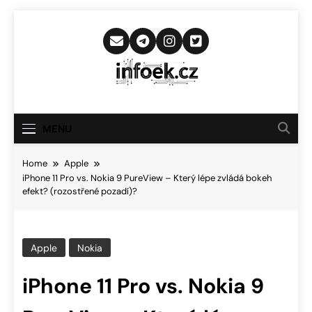
Skip
to
content
Infoek.cz
Web Věnující Se Technologickým
Novinkám
MENU
Home
Apple
iPhone 11 Pro vs. Nokia 9 PureView – Který lépe zvládá bokeh
efekt? (rozostřené pozadí)?
Apple
Nokia
iPhone 11 Pro vs. Nokia 9