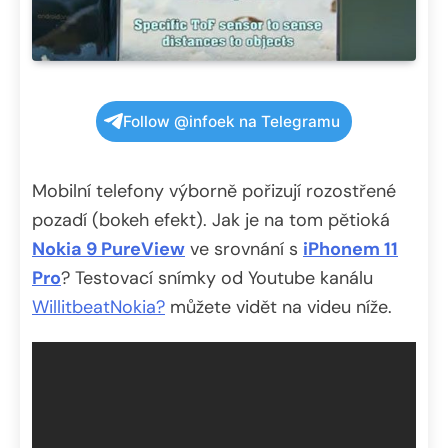
Follow @infoek na Telegramu
Mobilní telefony výborně pořizují rozostřené
pozadí (bokeh efekt). Jak je na tom pětioká
Nokia 9 PureView
ve srovnání s
iPhonem 11
Pro
? Testovací snímky od Youtube kanálu
WillitbeatNokia?
můžete vidět na videu níže.