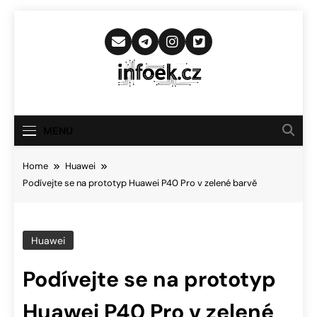
Skip
to
content
Infoek.cz
Web Věnující Se Technologickým
Novinkám
MENU
Home
Huawei
Podívejte se na prototyp Huawei P40 Pro v zelené barvě
Huawei
Podívejte se na prototyp
Huawei P40 Pro v zelené