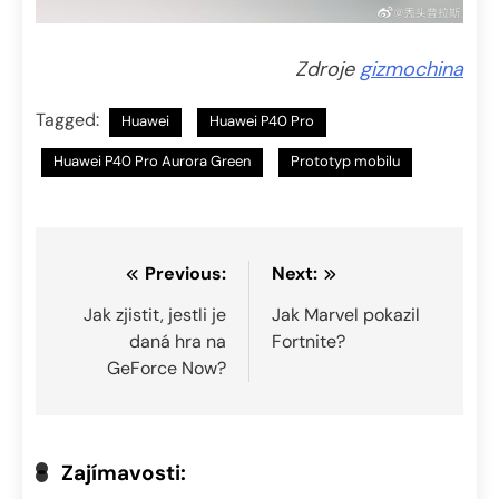
Zdroje
gizmochina
Tagged:
Huawei
Huawei P40 Pro
Huawei P40 Pro Aurora Green
Prototyp mobilu
Navigace
Previous:
Next:
pro
Jak zjistit, jestli je
Jak Marvel pokazil
daná hra na
Fortnite?
příspěvek
GeForce Now?
Zajímavosti: