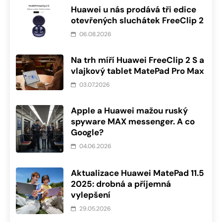
Huawei u nás prodává tři edice
otevřených sluchátek FreeClip 2
06.08.2026
Na trh míří Huawei FreeClip 2 S a
vlajkový tablet MatePad Pro Max
03.07.2026
Apple a Huawei mažou ruský
spyware MAX messenger. A co
Google?
04.06.2026
Aktualizace Huawei MatePad 11.5
2025: drobná a příjemná
vylepšení
29.05.2026