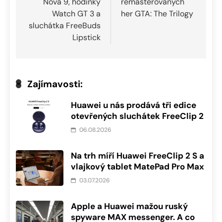
Nova 9, hodinky
remasterovaných
Watch GT 3 a
her GTA: The Trilogy
sluchátka FreeBuds
Lipstick
Zajímavosti:
Huawei u nás prodává tři edice
otevřených sluchátek FreeClip 2
06.08.2026
Na trh míří Huawei FreeClip 2 S a
vlajkový tablet MatePad Pro Max
03.07.2026
Apple a Huawei mažou ruský
spyware MAX messenger. A co