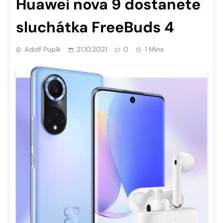
Huawei nova 9 dostanete
sluchátka FreeBuds 4
Adolf Pupík
21.10.2021
0
1 Mins