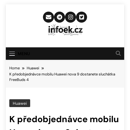
Skip
to
content
Infoek.cz
Web Věnující Se Technologickým
Novinkám
MENU
Home
Huawei
K předobjednávce mobilu Huawei nova 9 dostanete sluchátka
FreeBuds 4
Huawei
K předobjednávce mobilu