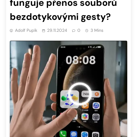
funguje přenos souborů
bezdotykovými gesty?
Adolf Pupík
29.11.2024
0
3 Mins