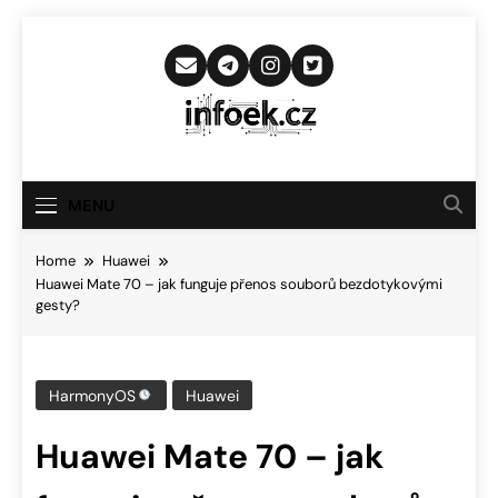
Skip
to
content
Infoek.cz
Web Věnující Se Technologickým
Novinkám
MENU
Home
Huawei
Huawei Mate 70 – jak funguje přenos souborů bezdotykovými
gesty?
HarmonyOS
Huawei
Huawei Mate 70 – jak