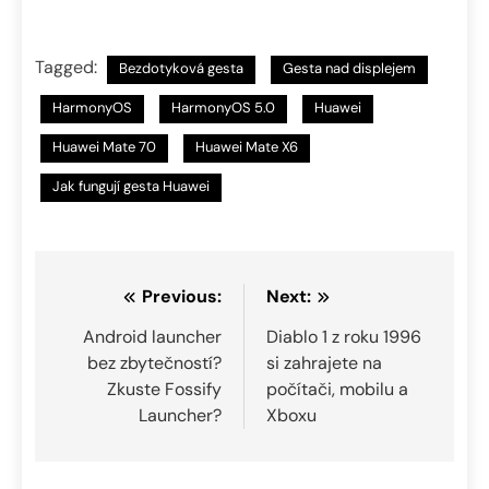
Tagged:
Bezdotyková gesta
Gesta nad displejem
HarmonyOS
HarmonyOS 5.0
Huawei
Huawei Mate 70
Huawei Mate X6
Jak fungují gesta Huawei
Navigace
Previous:
Next:
pro
Android launcher
Diablo 1 z roku 1996
bez zbytečností?
si zahrajete na
příspěvek
Zkuste Fossify
počítači, mobilu a
Launcher?
Xboxu