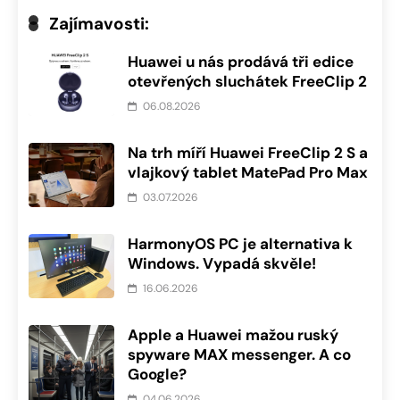
Zajímavosti:
Huawei u nás prodává tři edice
otevřených sluchátek FreeClip 2
06.08.2026
Na trh míří Huawei FreeClip 2 S a
vlajkový tablet MatePad Pro Max
03.07.2026
HarmonyOS PC je alternativa k
Windows. Vypadá skvěle!
16.06.2026
Apple a Huawei mažou ruský
spyware MAX messenger. A co
Google?
04.06.2026