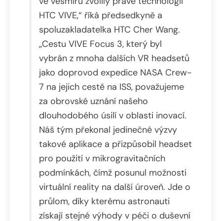
ve vesmíru zvolily právě technologii
HTC VIVE,“ říká předsedkyně a
spoluzakladatelka HTC Cher Wang.
„Cestu VIVE Focus 3, který byl
vybrán z mnoha dalších VR headsetů
jako doprovod expedice NASA Crew-
7 na jejich cestě na ISS, považujeme
za obrovské uznání našeho
dlouhodobého úsilí v oblasti inovací.
Náš tým překonal jedinečné výzvy
takové aplikace a přizpůsobil headset
pro použití v mikrogravitačních
podmínkách, čímž posunul možnosti
virtuální reality na další úroveň. Jde o
průlom, díky kterému astronauti
získají stejné výhody v péči o duševní