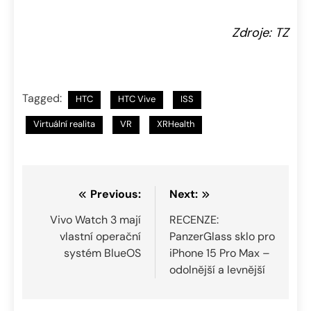
Zdroje: TZ
Tagged:
HTC
HTC Vive
ISS
Virtuální realita
VR
XRHealth
Navigace
Previous:
Next:
pro
Vivo Watch 3 mají
RECENZE:
vlastní operační
PanzerGlass sklo pro
příspěvek
systém BlueOS
iPhone 15 Pro Max –
odolnější a levnější