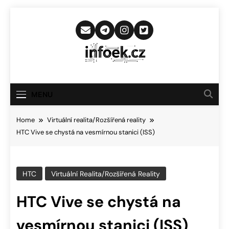
Skip
to
content
Infoek.cz
Web Věnující Se Technologickým
Novinkám
MENU
Home
Virtuální realita/Rozšířená reality
HTC Vive se chystá na vesmírnou stanici (ISS)
HTC
Virtuální Realita/Rozšířená Reality
HTC Vive se chystá na
vesmírnou stanici (ISS)