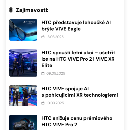
Zajímavosti:
HTC představuje lehoučké AI
brýle VIVE Eagle
18.08.2025
HTC spouští letní akci – ušetřit
lze na HTC VIVE Pro 2 i VIVE XR
Elite
09.05.2025
HTC VIVE spojuje AI
s pohlcujícími XR technologiemi
10.03.2025
HTC snižuje cenu prémiového
HTC VIVE Pro 2