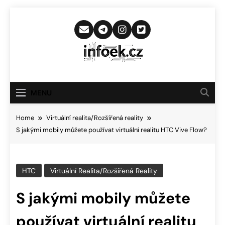
Skip
to
content
Infoek.cz
Web Věnující Se Technologickým
Novinkám
MENU
Home
Virtuální realita/Rozšířená reality
S jakými mobily můžete používat virtuální realitu HTC Vive Flow?
HTC
Virtuální Realita/Rozšířená Reality
S jakými mobily můžete
používat virtuální realitu