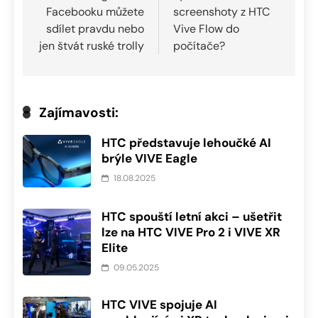
příspěvek
Facebooku můžete
screenshoty z HTC
sdílet pravdu nebo
Vive Flow do
jen štvát ruské trolly
počítače?
Zajímavosti:
HTC představuje lehoučké AI
brýle VIVE Eagle
18.08.2025
HTC spouští letní akci – ušetřit
lze na HTC VIVE Pro 2 i VIVE XR
Elite
09.05.2025
HTC VIVE spojuje AI