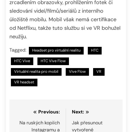
zrcadlením obrazovky, prohlížením fotek či
sledování videí/filmů/seriálů z interního
úložiště mobilu. Mobil však nemá certifikace
od Netflixu, takže tuto službu si ve VR bohužel
neužiju.
Tagged:
Headset pro virtuální realitu
HTC
HTC Vive
HTC Vive Flow
Virtuální realita pro mobil
Vive Flow
VR
VR headset
Navigace
Previous:
Next:
pro
Na ruských kopiích
Jak přesunout
Instagramu a
vytvořené