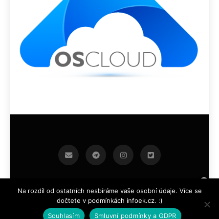
infoek.cz 2026.Developed By
.
BlazeThemes
Na rozdíl od ostatních nesbíráme vaše osobní údaje. Více se
dočtete v podmínkách infoek.cz. :)
Souhlasím
Smluvní podmínky a GDPR