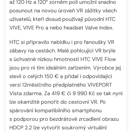
až 120 Hz a 120° zorném poli umožní snadno
posunout na novou úroveň VR zážitky všech
uživatelů, kteří dosud používají původní HTC
VIVE, VIVE Pro a nebo headset Valve Index.
HTC si připravilo nabídku i pro fanoušky VR
zábavy na cestách. Malé pohlcující VR brýle
s úchvatně nízkou hmotností HTC VIVE Flow
jsou pro ni tím ideálním zařízením. Výrobce jej
slevil o celých 150 € a přidal i odpovídající
verzi 12měsíčního předplatného VIVEPORT
Vista zdarma. Za 419 € či 9 990 Kč se tak nyní
lze okamžitě ponořit do cestovní VR. Po
spárování kompatibilního smartphonu
s podporou pro bezdrátové zrcadlení obrazu
HDCP 2.2 lze vytvořit soukromý virtuální