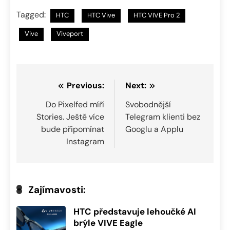
Tagged:
HTC
HTC Vive
HTC VIVE Pro 2
Vive
Viveport
Navigace
Previous:
Next:
pro
Do Pixelfed míří
Svobodnější
Stories. Ještě více
Telegram klienti bez
příspěvek
bude připomínat
Googlu a Applu
Instagram
Zajímavosti:
HTC představuje lehoučké AI
brýle VIVE Eagle