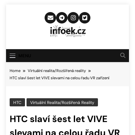
Skip
to
content
Infoek.cz
Web Věnující Se Technologickým
Novinkám
MENU
Home
Virtuální realita/Rozšířená reality
HTC slaví šest let VIVE slevami na celou řadu VR zařízení
HTC
Virtuální Realita/Rozšířená Reality
HTC slaví šest let VIVE
slevami na celou řadu VR