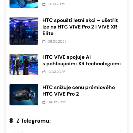
18.08.2025
HTC spouští letní akci – ušetřit
lze na HTC VIVE Pro 2 i VIVE XR
Elite
09.05.2025
HTC VIVE spojuje AI
s pohlcujícími XR technologiemi
10.03.2025
HTC snižuje cenu prémiového
HTC VIVE Pro 2
04.02.2025
Z Telegramu: