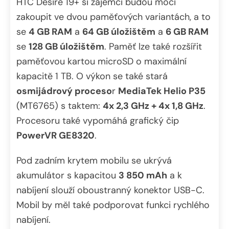
HTC Desire 19+ si zájemci budou moci
zakoupit ve dvou paměťových variantách, a to
se
4 GB RAM
a
64 GB úložištěm
a
6 GB RAM
se
128 GB úložištěm
. Paměť lze také rozšířit
paměťovou kartou microSD o maximální
kapacitě 1 TB. O výkon se také stará
osmijádrový proceso
r
MediaTek Helio P35
(MT6765) s taktem:
4x 2,3 GHz + 4x 1,8 GHz
.
Procesoru také vypomáhá grafický čip
PowerVR GE8320
.
Pod zadním krytem mobilu se ukrývá
akumulátor s kapacitou
3 850 mAh
a k
nabíjení slouží oboustranný konektor USB-C.
Mobil by měl také podporovat funkci rychlého
nabíjení.