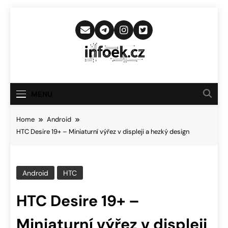
Skip
to
content
Infoek.cz
Web Věnující Se Technologickým
Novinkám
MENU
Home
Android
HTC Desire 19+ – Miniaturní výřez v displeji a hezký design
Android
HTC
HTC Desire 19+ –
Miniaturní výřez v displeji