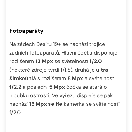
Fotoaparáty
Na zádech Desiru 19+ se nachází trojice
zadních fotoaparátů. Hlavní čočka disponuje
rozlišením
13 Mpx
se světelností
f/2.0
(některé zdroje tvrdí f/1.8), druhá je
ultra-
širokoúhl
á s rozlišením
8 Mpx
a světelností
f/2.2
a poslední
5 Mpx
čočka se stará o
hloubku ostrosti. Ve výřezu displeje se pak
nachází
16 Mpx selfie
kamerka se světelností
f/2.0.