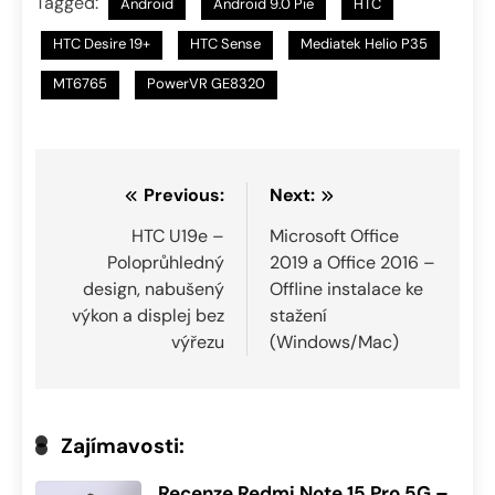
Tagged:
Android
Android 9.0 Pie
HTC
HTC Desire 19+
HTC Sense
Mediatek Helio P35
MT6765
PowerVR GE8320
Navigace
Previous:
Next:
pro
HTC U19e –
Microsoft Office
Poloprůhledný
2019 a Office 2016 –
příspěvek
design, nabušený
Offline instalace ke
výkon a displej bez
stažení
výřezu
(Windows/Mac)
Zajímavosti:
Recenze Redmi Note 15 Pro 5G –