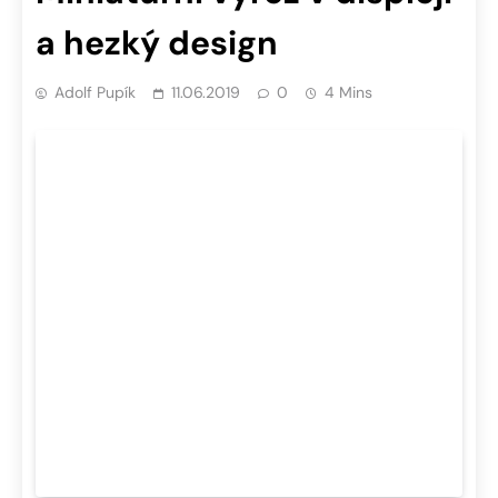
a hezký design
Adolf Pupík
11.06.2019
0
4 Mins