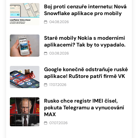
Boj proti cenzuře internetu: Nová
Snowflake aplikace pro mobily
04.08.2026
Staré mobily Nokia s moderními
aplikacemi? Tak by to vypadalo.
03.08.2026
Google konečně odstraňuje ruské
aplikace! RuStore patří firmě VK
17.07.2026
Rusko chce registr IMEI čísel,
pokuta Telegramu a vynucování
MAX
07.07.2026