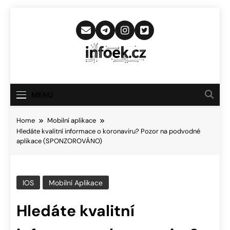
Skip
to
content
Infoek.cz
Web Věnující Se Technologickým
Novinkám
MENU
Home
Mobilní aplikace
Hledáte kvalitní informace o koronaviru? Pozor na podvodné
aplikace (SPONZOROVÁNO)
IOS
Mobilní Aplikace
Hledáte kvalitní