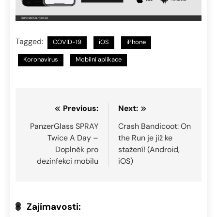
Tagged:
COVID-19
iOS
iPhone
Koronavirus
Mobilní aplikace
Navigace
Previous:
Next:
pro
PanzerGlass SPRAY
Crash Bandicoot: On
Twice A Day –
the Run je již ke
příspěvek
Doplněk pro
stažení! (Android,
dezinfekci mobilu
iOS)
Zajímavosti: