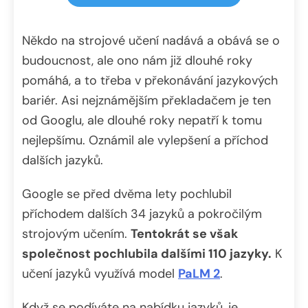
Někdo na strojové učení nadává a obává se o
budoucnost, ale ono nám již dlouhé roky
pomáhá, a to třeba v překonávání jazykových
bariér. Asi nejznámějším překladačem je ten
od Googlu, ale dlouhé roky nepatří k tomu
nejlepšímu. Oznámil ale vylepšení a příchod
dalších jazyků.
Google se před dvěma lety pochlubil
příchodem dalších 34 jazyků a pokročilým
strojovým učením.
Tentokrát se však
společnost pochlubila dalšími 110 jazyky.
K
učení jazyků využívá model
PaLM 2
.
Když se podíváte na nabídku jazyků, je