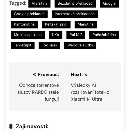
Tagged:
Afarština
Bezplatný překladač
Google
Google překladač
Internetové překladače
Kantonština
Keltský jazyk
Manština
Mobilní aplikace
NKo
PaLM 2
Paňdžábština
Tamazight
Tok pisin
Webové služby
Navigace
Previous:
Next:
pro
Odnože torrentové
Výsledky AI
služby RARBG stále
rozšiřování fotek z
příspěvek
fungují
Xiaomi 14 Ultra
Zajímavosti: