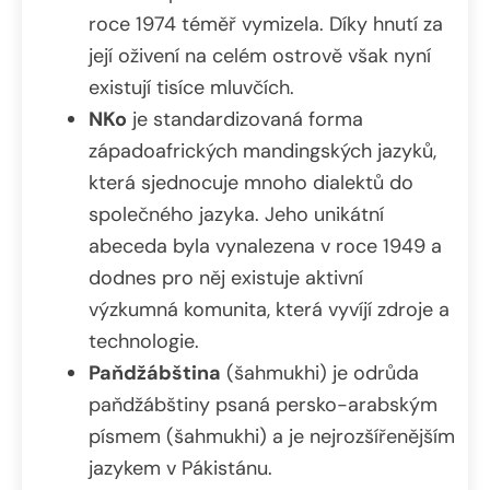
roce 1974 téměř vymizela. Díky hnutí za
její oživení na celém ostrově však nyní
existují tisíce mluvčích.
NKo
je standardizovaná forma
západoafrických mandingských jazyků,
která sjednocuje mnoho dialektů do
společného jazyka. Jeho unikátní
abeceda byla vynalezena v roce 1949 a
dodnes pro něj existuje aktivní
výzkumná komunita, která vyvíjí zdroje a
technologie.
Paňdžábština
(šahmukhi) je odrůda
paňdžábštiny psaná persko-arabským
písmem (šahmukhi) a je nejrozšířenějším
jazykem v Pákistánu.