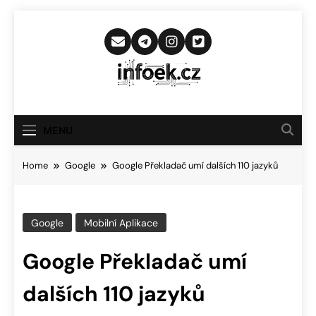
Skip
to
content
Infoek.cz
Web Věnující Se Technologickým
Novinkám
MENU
Home
Google
Google Překladač umí dalších 110 jazyků
Google
Mobilní Aplikace
Google Překladač umí
dalších 110 jazyků