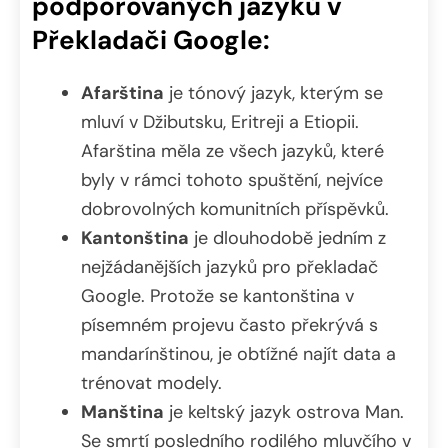
podporovaných jazyků v
Překladači Google:
Afarština
je tónový jazyk, kterým se
mluví v Džibutsku, Eritreji a Etiopii.
Afarština měla ze všech jazyků, které
byly v rámci tohoto spuštění, nejvíce
dobrovolných komunitních příspěvků.
Kantonština
je dlouhodobě jedním z
nejžádanějších jazyků pro překladač
Google. Protože se kantonština v
písemném projevu často překrývá s
mandarínštinou, je obtížné najít data a
trénovat modely.
Manština
je keltský jazyk ostrova Man.
Se smrtí posledního rodilého mluvčího v