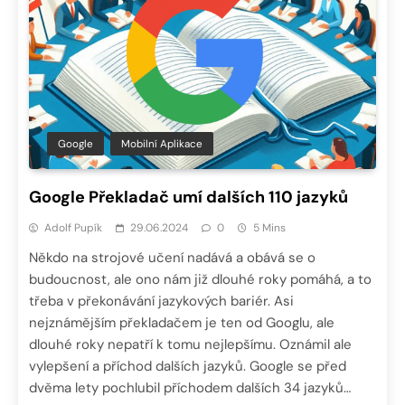
Google
Mobilní Aplikace
Google Překladač umí dalších 110 jazyků
Adolf Pupík
29.06.2024
0
5 Mins
Někdo na strojové učení nadává a obává se o
budoucnost, ale ono nám již dlouhé roky pomáhá, a to
třeba v překonávání jazykových bariér. Asi
nejznámějším překladačem je ten od Googlu, ale
dlouhé roky nepatří k tomu nejlepšímu. Oznámil ale
vylepšení a příchod dalších jazyků. Google se před
dvěma lety pochlubil příchodem dalších 34 jazyků…