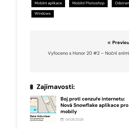
Mobilní aplikace
Mobilní Photoshop
Odstran
Windows
Navigace
Previou
pro
Vyfoceno s Honor 20 #2 – Noční sním
příspěvek
Zajímavosti:
Boj proti cenzuře internetu:
Nová Snowflake aplikace pro
mobily
04.08.2026