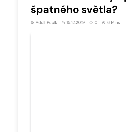
špatného světla?
Adolf Pupík
15.12.2019
0
6 Mins