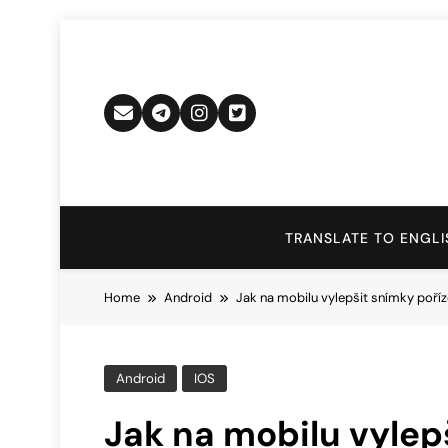
Skip
to
content
TRANSLATE TO ENGLI
Home
Android
Jak na mobilu vylepšit snímky poří
Android
IOS
Jak na mobilu vylep