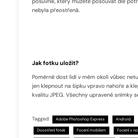
posuvník, který můžete posouvat dle potře
nebyla přeostřená.
Jak fotku uložit?
Poměrně dost lidí v mém okolí vůbec netuš
jen klepnout na šipku vpravo nahoře a klep
kvalitu JPEG. Všechny upravené snímky s
Tagged:
Adobe Photoshop Express
Android
Doostření fotek
Focení mobilem
Focení v no