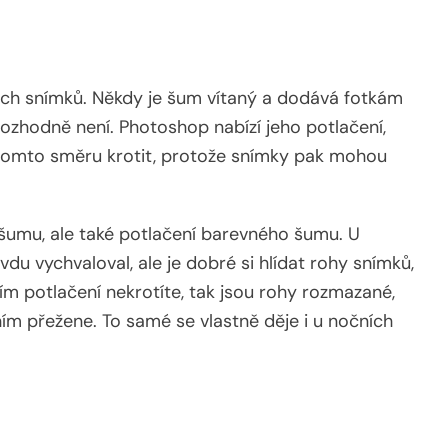
zích snímků. Někdy je šum vítaný a dodává fotkám
rozhodně není. Photoshop nabízí jeho potlačení,
v tomto směru krotit, protože snímky pak mohou
 šumu, ale také potlačení barevného šumu. U
du vychvaloval, ale je dobré si hlídat rohy snímků,
ím potlačení nekrotíte, tak jsou rohy rozmazané,
ím přežene. To samé se vlastně děje i u nočních