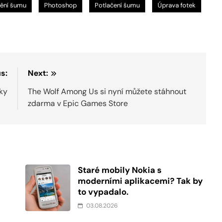
ění šumu
Photoshop
Potlačení šumu
Úprava fotek
s:
Next:
ky
The Wolf Among Us si nyní můžete stáhnout
zdarma v Epic Games Store
Staré mobily Nokia s
moderními aplikacemi? Tak by
to vypadalo.
03.08.2026