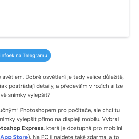
infoek na Telegramu
světlem. Dobré osvětlení je tedy velice důležité,
ak postrádají detaily, a především v rozích si lze
vé snímky vylepšit?
učným“ Photoshopem pro počítače, ale chci tu
ímky vylepšit přímo na displeji mobilu. Vybral
toshop Express
, která je dostupná pro mobilní
(
App Store
). Na PC ji najdete také zdarma, a to