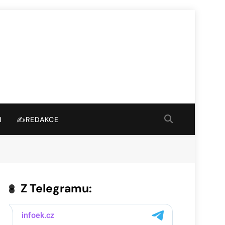
I
✍️REDAKCE
Z Telegramu: