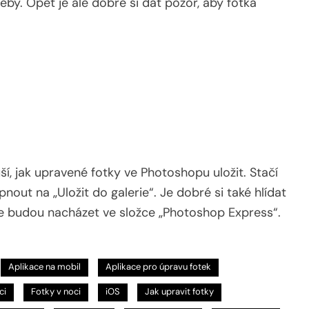
by. Opět je ale dobré si dát pozor, aby fotka
í, jak upravené fotky ve Photoshopu uložit. Stačí
nout na „Uložit do galerie“. Je dobré si také hlídat
e budou nacházet ve složce „Photoshop Express“.
Aplikace na mobil
Aplikace pro úpravu fotek
ci
Fotky v noci
iOS
Jak upravit fotky