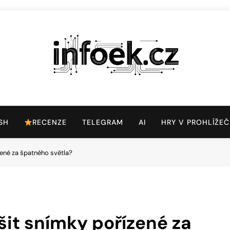
Infoek.cz
Web Věnující Se Technologickým Novinkám
SH
RECENZE
TELEGRAM
AI
HRY V PROHLÍŽEČ
zené za špatného světla?
šit snímky pořízené za