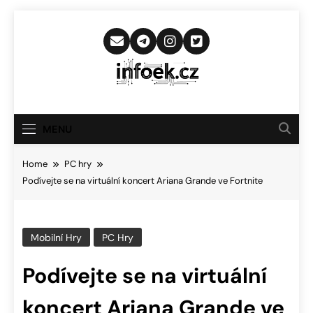
Skip
to
content
Infoek.cz
Web Věnující Se Technologickým
Novinkám
MENU
Home
PC hry
Podívejte se na virtuální koncert Ariana Grande ve Fortnite
Mobilní Hry
PC Hry
Podívejte se na virtuální
koncert Ariana Grande ve