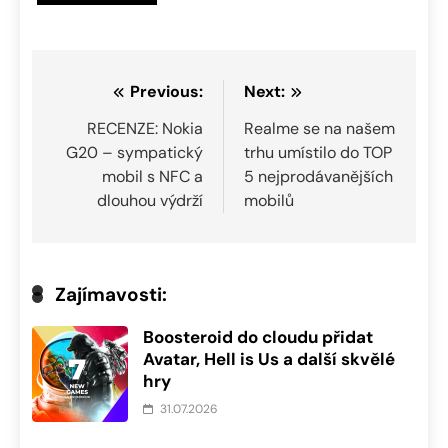
Navigace
Previous:
Next:
pro
RECENZE: Nokia
Realme se na našem
G20 – sympatický
trhu umístilo do TOP
příspěvek
mobil s NFC a
5 nejprodávanějších
dlouhou výdrží
mobilů
Zajímavosti:
Boosteroid do cloudu přidat
Avatar, Hell is Us a další skvělé
hry
31.07.2026