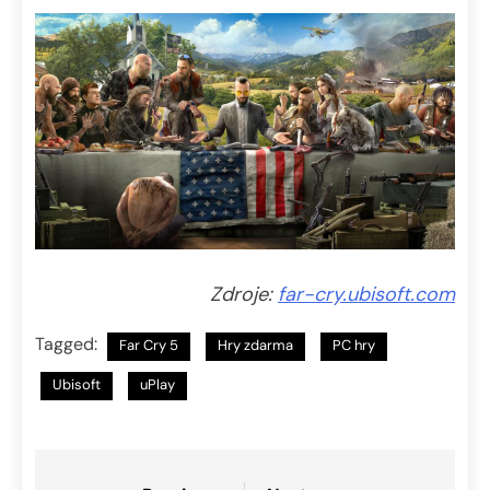
Zdroje:
far-cry.ubisoft.com
Tagged:
Far Cry 5
Hry zdarma
PC hry
Ubisoft
uPlay