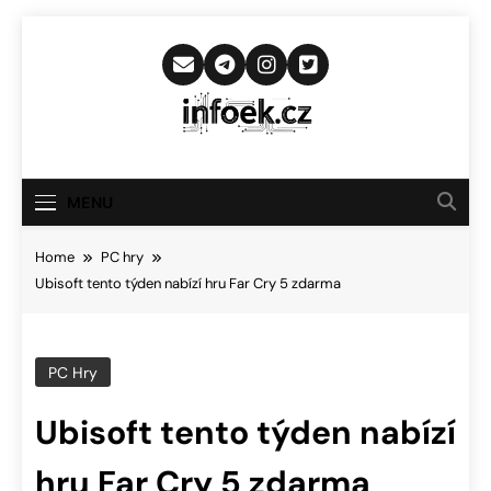
Skip
to
content
Infoek.cz
Web Věnující Se Technologickým
Novinkám
MENU
Home
PC hry
Ubisoft tento týden nabízí hru Far Cry 5 zdarma
PC Hry
Ubisoft tento týden nabízí
hru Far Cry 5 zdarma