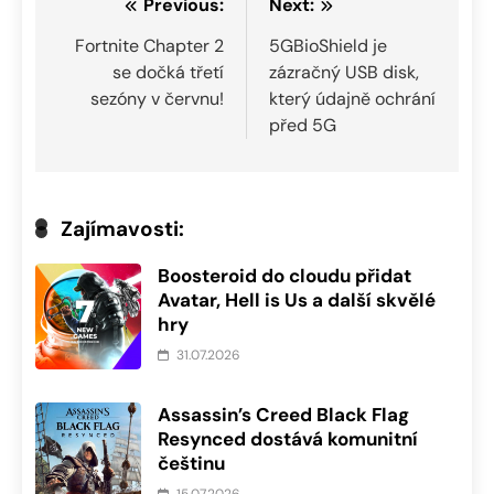
Navigace
Previous:
Next:
pro
Fortnite Chapter 2
5GBioShield je
se dočká třetí
zázračný USB disk,
příspěvek
sezóny v červnu!
který údajně ochrání
před 5G
Zajímavosti:
Boosteroid do cloudu přidat
Avatar, Hell is Us a další skvělé
hry
31.07.2026
Assassin’s Creed Black Flag
Resynced dostává komunitní
češtinu
15.07.2026