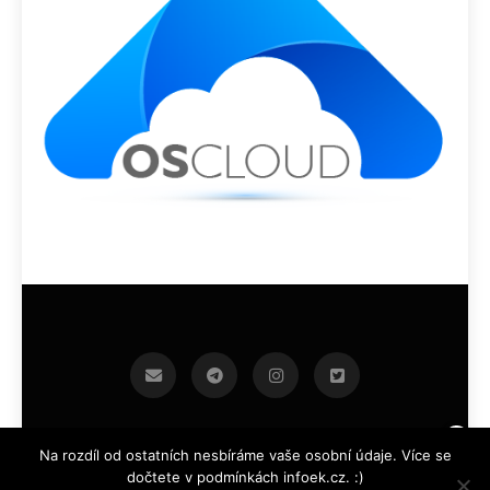
infoek.cz 2026.Developed By
.
BlazeThemes
Na rozdíl od ostatních nesbíráme vaše osobní údaje. Více se
dočtete v podmínkách infoek.cz. :)