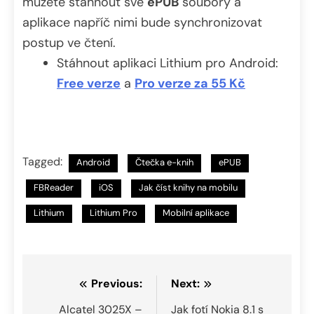
můžete stáhnout své
ePUB
soubory a
aplikace napříč nimi bude synchronizovat
postup ve čtení.
Stáhnout aplikaci Lithium pro Android:
Free verze
a
Pro verze za 55 Kč
Tagged:
Android
Čtečka e-knih
ePUB
FBReader
iOS
Jak číst knihy na mobilu
Lithium
Lithium Pro
Mobilní aplikace
Navigace
Previous:
Next:
pro
Alcatel 3025X –
Jak fotí Nokia 8.1 s