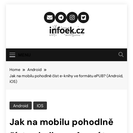
Skip
to
content
Infoek.cz
Web Věnující Se Technologickým
Novinkám
MENU
Home
Android
Jak na mobilu pohodlně číst e-knihy ve formátu ePUB? (Android,
iOS)
Android
IOS
Jak na mobilu pohodlně