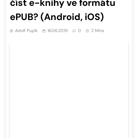
číst e-knihy ve formátu
ePUB? (Android, iOS)
Adolf Pupík
16.06.2019
0
2 Mins