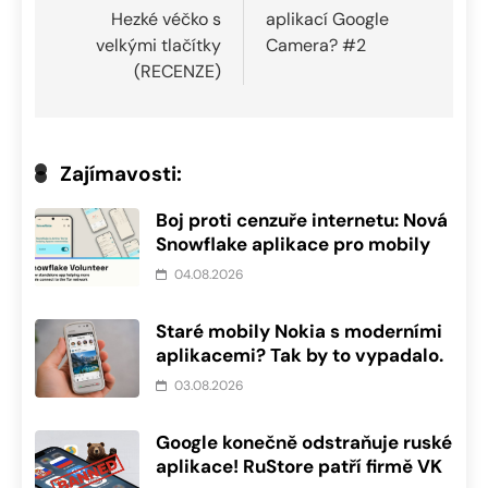
Hezké véčko s
aplikací Google
příspěvek
velkými tlačítky
Camera? #2
(RECENZE)
Zajímavosti:
Boj proti cenzuře internetu: Nová
Snowflake aplikace pro mobily
04.08.2026
Staré mobily Nokia s moderními
aplikacemi? Tak by to vypadalo.
03.08.2026
Google konečně odstraňuje ruské
aplikace! RuStore patří firmě VK