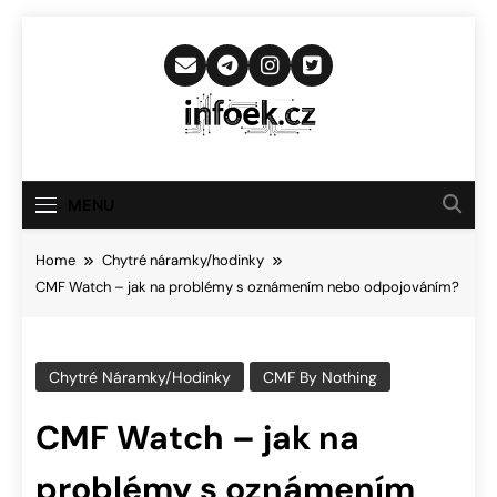
Skip
to
content
Infoek.cz
Web Věnující Se Technologickým
Novinkám
MENU
Home
Chytré náramky/hodinky
CMF Watch – jak na problémy s oznámením nebo odpojováním?
Chytré Náramky/hodinky
CMF By Nothing
CMF Watch – jak na
problémy s oznámením