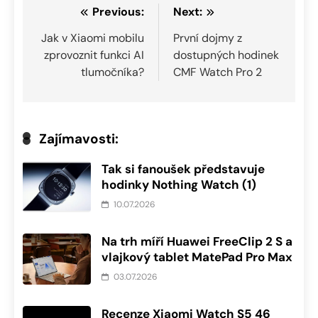
Navigace
Previous:
Next:
pro
Jak v Xiaomi mobilu
První dojmy z
zprovoznit funkci AI
dostupných hodinek
příspěvek
tlumočníka?
CMF Watch Pro 2
Zajímavosti:
Tak si fanoušek představuje
hodinky Nothing Watch (1)
10.07.2026
Na trh míří Huawei FreeClip 2 S a
vlajkový tablet MatePad Pro Max
03.07.2026
Recenze Xiaomi Watch S5 46