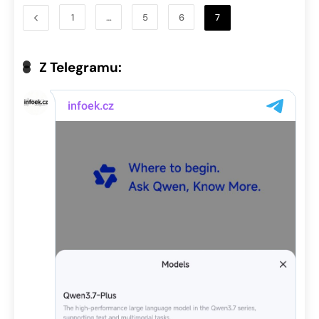
1
…
5
6
7
Z Telegramu: