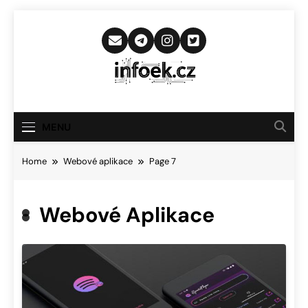
Skip
to
content
Infoek.cz
Web Věnující Se Technologickým
Novinkám
MENU
Home
Webové aplikace
Page 7
Webové Aplikace